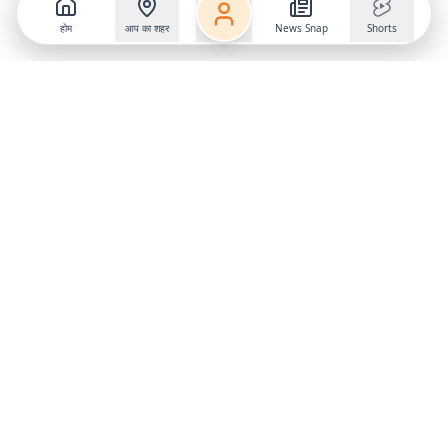
होम
आप का शहर
News Snap
Shorts
Follow us on
X
Download Mobile App
State
›
Jharkhand
›
Hindi News
Gumla News
Bihar News
Dumka News
Delhi News
Ranchi News