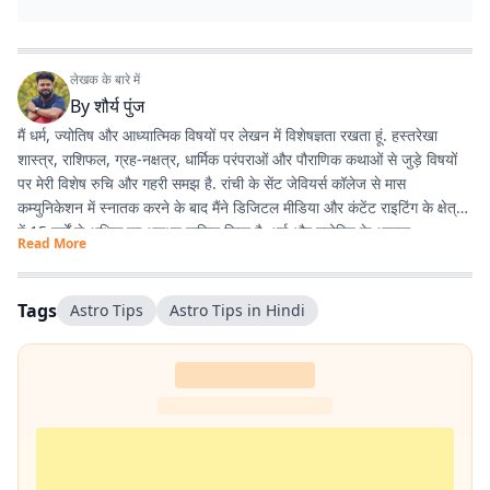
लेखक के बारे में
By
शौर्य पुंज
मैं धर्म, ज्योतिष और आध्यात्मिक विषयों पर लेखन में विशेषज्ञता रखता हूं. हस्तरेखा
शास्त्र, राशिफल, ग्रह-नक्षत्र, धार्मिक परंपराओं और पौराणिक कथाओं से जुड़े विषयों
पर मेरी विशेष रुचि और गहरी समझ है. रांची के सेंट जेवियर्स कॉलेज से मास
कम्युनिकेशन में स्नातक करने के बाद मैंने डिजिटल मीडिया और कंटेंट राइटिंग के क्षेत्र
में 15 वर्षों से अधिक का अनुभव हासिल किया है. धर्म और ज्योतिष के अलावा
Read More
एंटरटेनमेंट, लाइफस्टाइल और शिक्षा जैसे विषयों पर भी लगातार लेखन करता रहा हूं.
मेरी कोशिश रहती है कि जटिल विषयों को आसान, रोचक और भरोसेमंद तरीके से पाठकों
तक पहुंचाया जाए.
Tags
Astro Tips
Astro Tips in Hindi