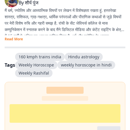
By
शौर्य पुंज
मैं धर्म, ज्योतिष और आध्यात्मिक विषयों पर लेखन में विशेषज्ञता रखता हूं. हस्तरेखा
शास्त्र, राशिफल, ग्रह-नक्षत्र, धार्मिक परंपराओं और पौराणिक कथाओं से जुड़े विषयों
पर मेरी विशेष रुचि और गहरी समझ है. रांची के सेंट जेवियर्स कॉलेज से मास
कम्युनिकेशन में स्नातक करने के बाद मैंने डिजिटल मीडिया और कंटेंट राइटिंग के क्षेत्र
में 15 वर्षों से अधिक का अनुभव हासिल किया है. धर्म और ज्योतिष के अलावा
Read More
एंटरटेनमेंट, लाइफस्टाइल और शिक्षा जैसे विषयों पर भी लगातार लेखन करता रहा हूं.
मेरी कोशिश रहती है कि जटिल विषयों को आसान, रोचक और भरोसेमंद तरीके से पाठकों
तक पहुंचाया जाए.
160 kmph trains india
Hindu astrology
Tags
Weekly Horoscope
weekly horoscope in hindi
Weekly Rashifal