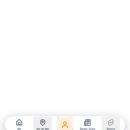
होम
आप का शहर
News Snap
Shorts