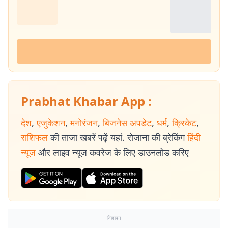
Prabhat Khabar App :
देश
,
एजुकेशन
,
मनोरंजन
,
बिजनेस अपडेट
,
धर्म
,
क्रिकेट
,
राशिफल
की ताजा खबरें पढ़ें यहां. रोजाना की ब्रेकिंग
हिंदी
न्यूज
और लाइव न्यूज कवरेज के लिए डाउनलोड करिए
विज्ञापन