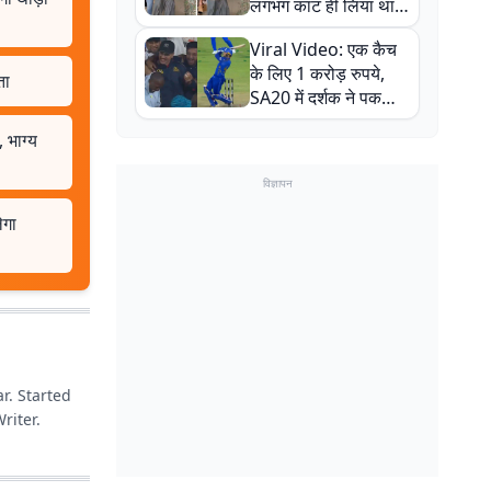
लगभग काट ही लिया था,
न्यूजीलैंड सीरीज से पहले
Viral Video: एक कैच
बाल-बाल बचे
के लिए 1 करोड़ रुपये,
ता
SA20 में दर्शक ने पकड़ा
एक हाथ से गजब का कैच
 भाग्य
विज्ञापन
ेगा
r. Started
riter.