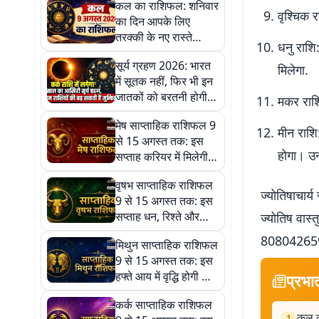
कल का राशिफल: शनिवार
वृश्चिक 
का दिन आपके लिए
तरक्की के नए रास्ते
धनु राशि
खोलेगा या रखनी होगी
सूर्य ग्रहण 2026: भारत
थोड़ी सावधानी?
मिलेगा.
में सूतक नहीं, फिर भी इन
जातकों को बरतनी होगी
मकर राशि
खास सतर्कता
मेष साप्ताहिक राशिफल 9
मीन राशि
से 15 अगस्त तक: इस
होगा। उन्
सप्ताह करियर में मिलेगी
नई जिम्मेदारी, भाग्य देगा
वृषभ साप्ताहिक राशिफल
सफलता के संकेत
ज्योतिषाचार्य
9 से 15 अगस्त तक: इस
सप्ताह धन, रिश्ते और
ज्योतिष वास्तु
करियर में मिलेगा संतुलन,
80804265
मिथुन साप्ताहिक राशिफल
खुल सकते हैं सफलता के
9 से 15 अगस्त तक: इस
नए द्वार
हफ्ते आय में वृद्धि होगी और
प्रभा
पुराने फंसे हुए धन की
कर्क साप्ताहिक राशिफल
प्राप्ति का योग है
कल क
1