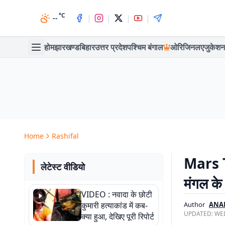
°C
|
|
|
|
--
होम
झारखण्ड
बिहार
उत्तर प्रदेश
पश्चिम बंगाल
ओरिजिनल
एजुकेशन
Home
Rashifal
Mars Tr
लेटेस्ट वीडियो
मंगल के 
VIDEO : नवादा के छोटी
कुमारी हत्याकांड में कब-
Author
ANA
UPDATED:
WED
क्या हुआ, देखिए पूरी रिपोर्ट