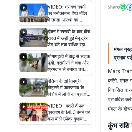
VIDEO: श्रावण नवमी
Share
पर मनोकामना शिव मंदिर
में उमड़ा आस्था का
सैलाब, हर-हर महादेव के
इंजन में खराबी के बाद बीच
जयघोष से गूंजा परिसर
रास्ते में खड़ी हुई मेमू ट्रेन,
डेढ़ घंटे तक बाधित रहा
मंगल ग्रह
आवागमन
योगापट्टी में बाढ़ से सड़क
प्रभाव पड़
डूबी, ग्रामीणों ने चंदा और
श्रमदान से बनाया चचरी
Mars Transit
पुल
करेंगे. मंग
बेतिया के द्वारिकापुरी
मोहल्ले में जलजमाव के
विकसित करने 
विरोध में लोगों का प्रदर्शन,
प्रभावित करे
स्थायी समाधान की मांग
VIDEO : मंत्री दीपक
मंगल के गोच
प्रकाश के MLC बनने पर
क्या बोले उपेंद्र कुशवाहा,
कुंभ राशि 
सुनिए