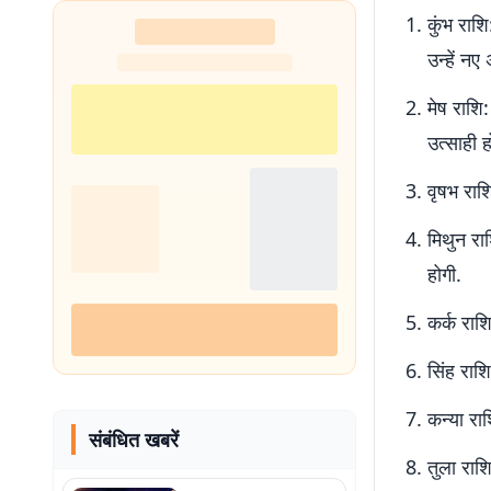
कुंभ राश
उन्हें नए
मेष राशि
उत्साही ह
वृषभ राश
मिथुन रा
होगी.
कर्क राश
सिंह राश
कन्या रा
संबंधित खबरें
तुला राश