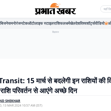
Searc
बिजनेस
मनोरंजन
टेक
ऑटो
लाइफ स्टाइल
राशिफल
धर्म
खेल
देश
विश्व
शॉर्ट्स
वीडियो
ओ
विज्ञापन
ansit: 15 मार्च से बदलेगी इन राशियों की क
राशि परिवर्तन से आएंगे अच्छे दिन
ND SHEKHAR
, 13 MAR 2024 10:57 AM (IST)