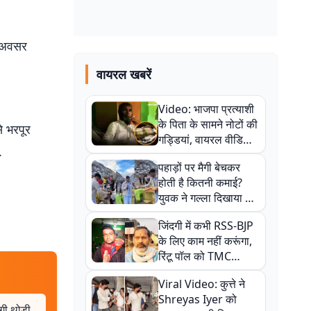
ा अवसर
वायरल खबरें
Video: भाजपा प्रत्याशी
के पिता के सामने नोटों की
े भरपूर
गड्डियां, वायरल वीडियो
.
से राजनीति में उबाल,
पहाड़ों पर मैगी बेचकर
अजित महतो बोले- TMC
होती है कितनी कमाई?
की गंदी चाल
युवक ने गल्ला दिखाया तो
नौकरी वालों के खड़े हो गए
जिंदगी में कभी RSS-BJP
कान
के लिए काम नहीं करूंगा,
रिंटू पॉल को TMC
ऑफिस में ले जाकर पीटा,
Viral Video: कुत्ते ने
Video वायरल
Shreyas Iyer को
ी थोड़ी