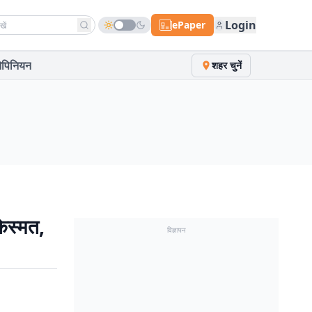
h news
Login
ePaper
पिनियन
शहर चुनें
िस्मत,
विज्ञापन