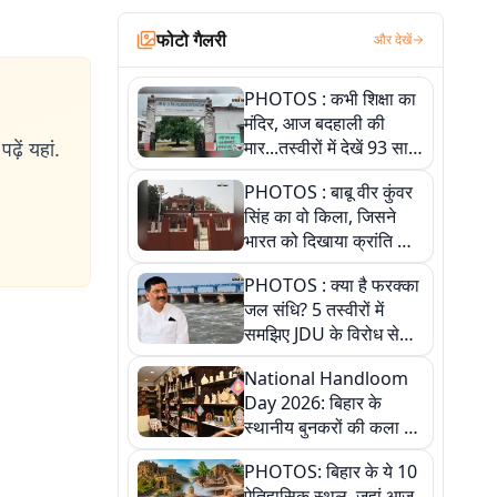
फोटो गैलरी
और देखें
PHOTOS : कभी शिक्षा का
मंदिर, आज बदहाली की
ढ़ें यहां.
मार...तस्वीरों में देखें 93 साल
पुराने इस हाई स्कूल की
PHOTOS : बाबू वीर कुंवर
हकीकत
सिंह का वो किला, जिसने
भारत को दिखाया क्रांति का
रास्ता: तस्वीरों में देखिए
PHOTOS : क्या है फरक्का
जल संधि? 5 तस्वीरों में
समझिए JDU के विरोध से
लेकर बिहार पर असर तक
National Handloom
पूरी कहानी
Day 2026: बिहार के
स्थानीय बुनकरों की कला को
सलाम, तस्वीरों में देखें
PHOTOS: बिहार के ये 10
हस्तकरघा की समृद्ध परंपरा
ऐतिहासिक स्थल, जहां आज