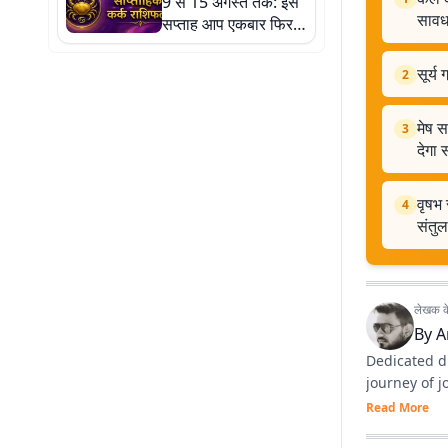
9 से 15 अगस्त तक: इस
सावध
सप्ताह आप एकबार फिर
अपनी प्रगति पर पूरा
फोकस करेंगे
सूर्य
2
मेष स
3
देगा
वृषभ 
4
संतुल
लेखक के 
By
A
Dedicated di
journey of 
Read More