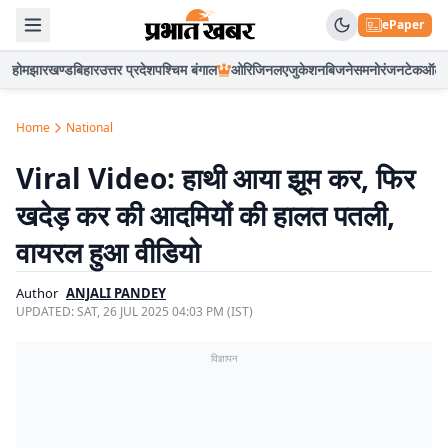
ePaper
होम
झारखण्ड
बिहार
उत्तर प्रदेश
पश्चिम बंगाल
ओरिजिनल
एजुकेशन
बिजनेस
मनोरंजन
टेक
ऑटो
Home
National
Viral Video: हाथी आया झूम कर, फिर
खदेड़ कर की आदमियों की हालत पतली,
वायरल हुआ वीडियो
Author
ANJALI PANDEY
UPDATED:
SAT, 26 JUL 2025 04:03 PM (IST)
विज्ञापन