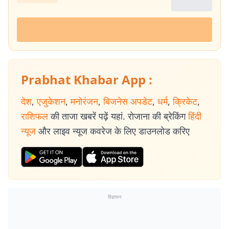
Prabhat Khabar App :
देश
,
एजुकेशन
,
मनोरंजन
,
बिजनेस अपडेट
,
धर्म
,
क्रिकेट
,
राशिफल
की ताजा खबरें पढ़ें यहां. रोजाना की ब्रेकिंग
हिंदी
न्यूज
और लाइव न्यूज कवरेज के लिए डाउनलोड करिए
विज्ञापन