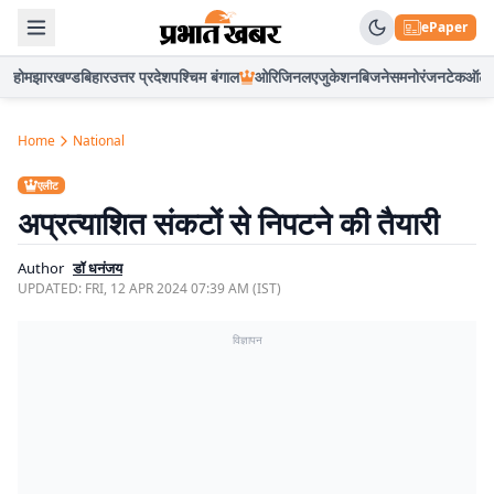
ePaper
होम
झारखण्ड
बिहार
उत्तर प्रदेश
पश्चिम बंगाल
ओरिजिनल
एजुकेशन
बिजनेस
मनोरंजन
टेक
ऑटो
Home
National
एलीट
अप्रत्याशित संकटों से निपटने की तैयारी
Author
डॉ धनंजय
UPDATED:
FRI, 12 APR 2024 07:39 AM (IST)
विज्ञापन