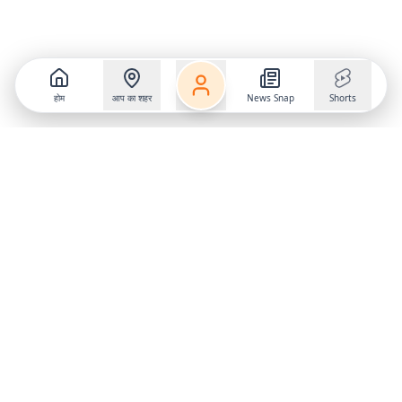
होम
आप का शहर
News Snap
Shorts
Follow us on
X
Download Mobile App
State
›
Jharkhand
›