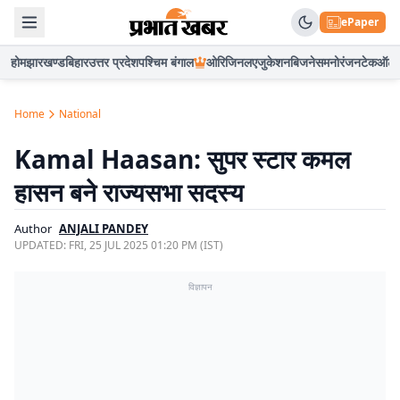
ePaper
होम
झारखण्ड
बिहार
उत्तर प्रदेश
पश्चिम बंगाल
ओरिजिनल
एजुकेशन
बिजनेस
मनोरंजन
टेक
ऑटो
Home
National
Kamal Haasan: सुपर स्टार कमल
हासन बने राज्यसभा सदस्य
Author
ANJALI PANDEY
UPDATED:
FRI, 25 JUL 2025 01:20 PM (IST)
विज्ञापन