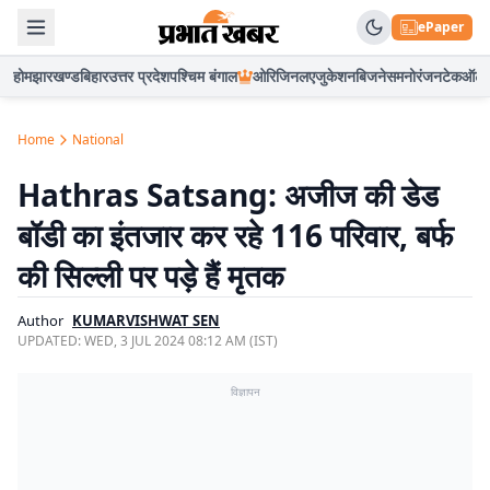
ePaper
होम
झारखण्ड
बिहार
उत्तर प्रदेश
पश्चिम बंगाल
ओरिजिनल
एजुकेशन
बिजनेस
मनोरंजन
टेक
ऑटो
Home
National
Hathras Satsang: अजीज की डेड
बॉडी का इंतजार कर रहे 116 परिवार, बर्फ
की सिल्ली पर पड़े हैं मृतक
Author
KUMARVISHWAT SEN
UPDATED:
WED, 3 JUL 2024 08:12 AM (IST)
विज्ञापन