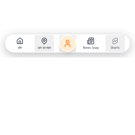
होम
आप का शहर
News Snap
Shorts
Follow us on
X
Download Mobile App