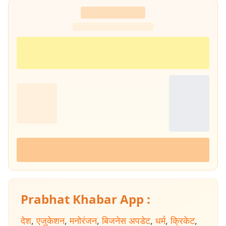
300 साल के इतिहास पर एक पुस्तक 'नित नए आयाम की खोज: राजस्थानी
पत्रकारिता' की रचना की. इनकी कई कहानियां देश के विभिन्न पत्र-पत्रिकाओं में
प्रकाशित हुई हैं.
Prabhat Khabar App :
देश
,
एजुकेशन
,
मनोरंजन
,
बिजनेस अपडेट
,
धर्म
,
क्रिकेट
,