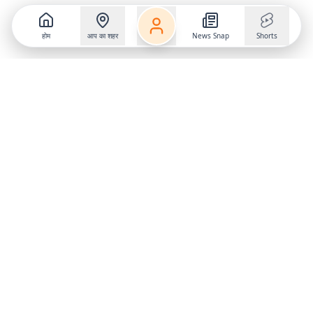
होम
आप का शहर
News Snap
Shorts
Follow us on
X
Download Mobile App
State
›
Jharkhand
›
Hindi News
Gumla News
Bihar News
Dumka News