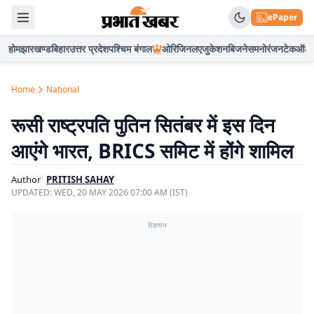
ePaper
होम
झारखण्ड
बिहार
उत्तर प्रदेश
पश्चिम बंगाल
ओरिजिनल
एजुकेशन
बिजनेस
मनोरंजन
टेक
ऑटो
Home
National
रूसी राष्ट्रपति पुतिन सितंबर में इस दिन
आएंगे भारत, BRICS समिट में होंगे शामिल
Author
PRITISH SAHAY
UPDATED:
WED, 20 MAY 2026 07:00 AM (IST)
विज्ञापन