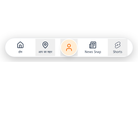
होम
आप का शहर
News Snap
Shorts
Follow us on
X
Download Mobile App