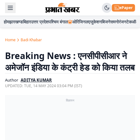
ePaper
होम
झारखण्ड
बिहार
उत्तर प्रदेश
पश्चिम बंगाल
ओरिजिनल
एजुकेशन
बिजनेस
मनोरंजन
टेक
ऑटो
Home
Badi Khabar
Breaking News : एनसीपीसीआर ने
अमेजॉन इंडिया के कंट्री हेड को किया तलब
Author
ADITYA KUMAR
UPDATED:
TUE, 14 MAY 2024 03:04 PM (IST)
विज्ञापन