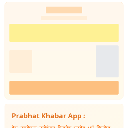
Prabhat Khabar App :
देश
,
एजुकेशन
,
मनोरंजन
,
बिजनेस अपडेट
,
धर्म
,
क्रिकेट
,