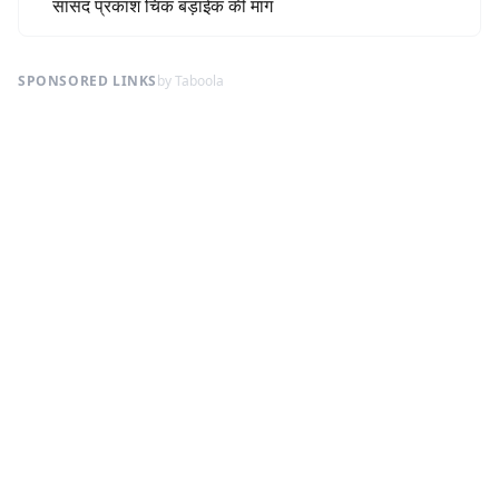
सांसद प्रकाश चिक बड़ाईक की मांग
SPONSORED LINKS
by Taboola