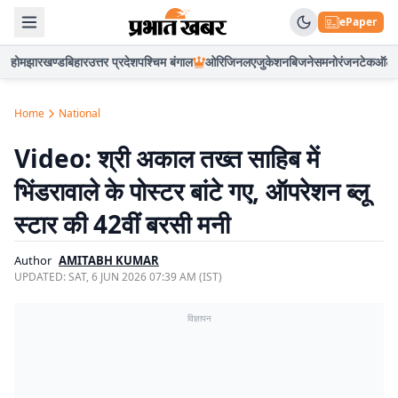
ePaper
होम
झारखण्ड
बिहार
उत्तर प्रदेश
पश्चिम बंगाल
ओरिजिनल
एजुकेशन
बिजनेस
मनोरंजन
टेक
ऑटो
Home
National
Video: श्री अकाल तख्त साहिब में
भिंडरावाले के पोस्टर बांटे गए, ऑपरेशन ब्लू
स्टार की 42वीं बरसी मनी
Author
AMITABH KUMAR
UPDATED:
SAT, 6 JUN 2026 07:39 AM (IST)
विज्ञापन