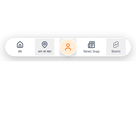
होम
आप का शहर
News Snap
Shorts
Follow us on
X
Download Mobile App