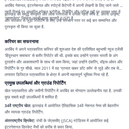
अरबिंद नेशनल, इंटरनेशनल और स्पोर्ट्स कैटेगरी में अपनी लेखनी के लिए जाने जाते हैं.
गहरी रिसर्च पर आधारित स्पेशल स्टोरीज, रिपोर्टिंग और जटिल मुद्दों पर आसान भाषा में
झारखंड की समृद्ध संस्कृति और लोक परंपराओं में उनकी गहरी रुचि है. अपनी उत्कृष्ट
'एक्सप्लेनर' लिखना उनकी मुख्य यूएसपी (USP) है.
और सरोकार से जुड़ी रिपोर्टिंग के लिए उन्हें संस्थान स्तर पर कई बार सम्मानित और
पुरस्कृत भी किया जा चुका है.
करियर का सफरनामा
अरबिंद ने अपने पत्रकारिता करियर की शुरुआत देश की प्रतिष्ठित बहुभाषी न्यूज एजेंसी
'हिंदुस्थान समाचार' से बतौर रिपोर्टर की थी. इसके बाद उन्होंने प्रसार भारती के अंग
दूरदर्शन और आकाशवाणी के साथ भी काम किया, जहां उन्होंने एंकरिंग, वॉइस-ओवर और
रिपोर्टिंग के गुर सीखे. साल 2011 में वह 'प्रभात खबर डॉट कॉम' से जुड़े और तब से
लगातार डिजिटल पत्रकारिता के क्षेत्र में अपनी महत्वपूर्ण भूमिका निभा रहे हैं.
प्रमुख उपलब्धियां और ग्राउंड रिपोर्टिंग
खेल पत्रकारिता और जमीनी रिपोर्टिंग में अरबिंद का योगदान उल्लेखनीय रहा है. उनकी
कुछ सबसे बड़ी उपलब्धियों में शामिल हैं:
34वें राष्ट्रीय खेल:
झारखंड में आयोजित ऐतिहासिक 34वें नेशनल गेम्स की बेहतरीन
और व्यापक ग्राउंड रिपोर्टिंग.
अंतरराष्ट्रीय क्रिकेट:
रांची के जेएससीए (JSCA) स्टेडियम में आयोजित कई
इंटरनेशनल क्रिकेट मैचों को करीब से कवर किया.