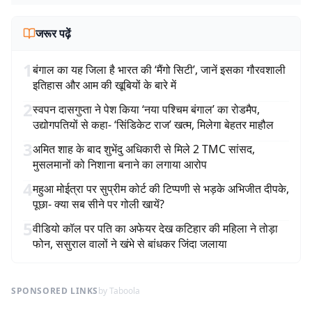
जरूर पढ़ें
1
बंगाल का यह जिला है भारत की ‘मैंगो सिटी’, जानें इसका गौरवशाली
इतिहास और आम की खूबियों के बारे में
2
स्वपन दासगुप्ता ने पेश किया ‘नया पश्चिम बंगाल’ का रोडमैप,
उद्योगपतियों से कहा- ‘सिंडिकेट राज’ खत्म, मिलेगा बेहतर माहौल
3
अमित शाह के बाद शुभेंदु अधिकारी से मिले 2 TMC सांसद,
मुसलमानों को निशाना बनाने का लगाया आरोप
4
महुआ मोईत्रा पर सुप्रीम कोर्ट की टिप्पणी से भड़के अभिजीत दीपके,
पूछा- क्या सब सीने पर गोली खायें?
5
वीडियो कॉल पर पति का अफेयर देख कटिहार की महिला ने तोड़ा
फोन, ससुराल वालों ने खंभे से बांधकर जिंदा जलाया
SPONSORED LINKS
by Taboola