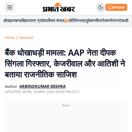
ePaper
होम
झारखण्ड
बिहार
उत्तर प्रदेश
पश्चिम बंगाल
ओरिजिनल
एजुकेशन
बिजनेस
मनोरंजन
टेक
ऑटो
Home
National
बैंक धोखाधड़ी मामला: AAP नेता दीपक
सिंगला गिरफ्तार, केजरीवाल और आतिशी ने
बताया राजनीतिक साजिश
Author
ARBINDKUMAR MISHRA
UPDATED:
MON, 18 MAY 2026 09:43 PM (IST)
विज्ञापन