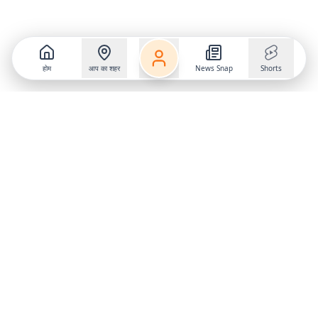
होम
आप का शहर
News Snap
Shorts
Follow us on
X
Download Mobile App
State
›
Jharkhand
›