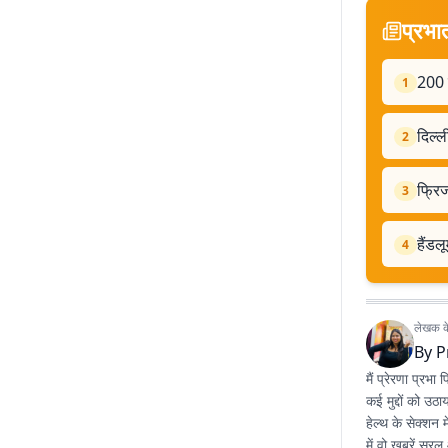
प्रभा
200 र
1
दिल्ल
2
फ्रिज
3
हैंडल
4
लेखक के 
By
P
मैं प्रेरणा प्रभ
कई मुद्दों को 
हेल्थ के सेक्शन 
में वो खबरें सर