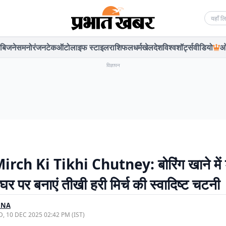
Searc
बिजनेस
मनोरंजन
टेक
ऑटो
लाइफ स्टाइल
राशिफल
धर्म
खेल
देश
विश्व
शॉर्ट्स
वीडियो
ओ
विज्ञापन
rch Ki Tikhi Chutney: बोरिंग खाने में 
 घर पर बनाएं तीखी हरी मिर्च की स्वादिष्ट चटनी
RNA
, 10 DEC 2025 02:42 PM (IST)