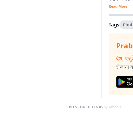
Read More
Tags
Chut
Prab
देश
,
एजु
रोजाना की
SPONSORED LINKS
by Taboola