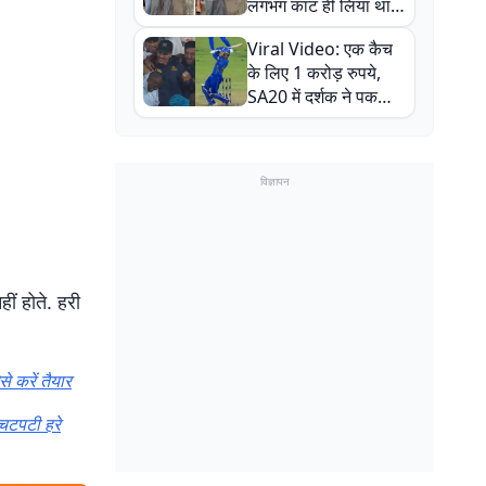
लगभग काट ही लिया था,
न्यूजीलैंड सीरीज से पहले
Viral Video: एक कैच
बाल-बाल बचे
के लिए 1 करोड़ रुपये,
SA20 में दर्शक ने पकड़ा
एक हाथ से गजब का कैच
विज्ञापन
ीं होते. हरी
 करें तैयार
चटपटी हरे