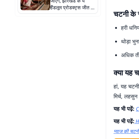
जाएंगे, झारखंड के ये
हैंडलूम प्रोडक्ट्स जीत रहे
चटनी के स
हैं लोगों का दिल
हरी धनिया
थोड़ा भु
अधिक तीख
क्या यह च
हां, यह चटनी 
मिर्च, लहसुन
यह भी पढ़ें:
C
यह भी पढ़ें:
H
प्याज की चटन