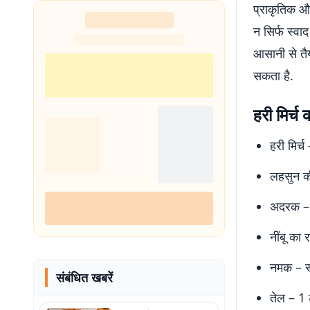
प्राकृतिक औ
न सिर्फ स्वा
आसानी से तै
सकता है.
हरी मिर्च
हरी मिर्
लहसुन क
अदरक – 
नींबू का
नमक – स
संबंधित खबरें
तेल – 1 