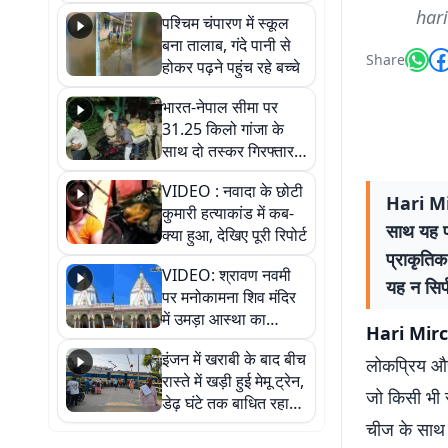
गिरफ्तार
hari
पश्चिम चंपारण में स्कूल
बना तालाब, गंदे पानी से
Share
होकर पढ़ने पहुंच रहे बच्चे
भारत-नेपाल सीमा पर
31.25 किलो गांजा के
साथ दो तस्कर गिरफ्तार,
नेपाली नंबर की बाइक
VIDEO : नवादा के छोटी
जब्त
Hari Mi
कुमारी हत्याकांड में कब-
साथ यह पर
क्या हुआ, देखिए पूरी रिपोर्ट
प्राकृति
VIDEO: श्रावण नवमी
यह न सिर्फ
पर मनोकामना शिव मंदिर
में उमड़ा आस्था का
Hari Mirc
सैलाब, हर-हर महादेव के
इंजन में खराबी के बाद बीच
जयघोष से गूंजा परिसर
लोकप्रिय और 
रास्ते में खड़ी हुई मेमू ट्रेन,
जो किसी भी 
डेढ़ घंटे तक बाधित रहा
आवागमन
चीज के साथ 