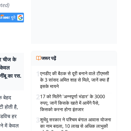
ated)
जरूर पढ़ें
र चीज के
 केवल
1
एनडीए की बैठक से दूरी बनाने वाले टीएमसी
ींबू का रस.
के 3 सांसद अमित शाह से मिले, जानें क्या हैं
इसके मायने
2
17 को मिलेंगे 'अन्नपूर्णा भंडार' के 3000
क बेहद
रुपए, जानें किसके खाते में आयेंगे पैसे,
ी होती है,
किसको करना होगा इंतजार
ैंडविच हर
3
शुभेंदु सरकार ने पश्चिम बंगाल आवास योजना
े में केवल
का नाम बदला, 10 लाख से अधिक लाभुकों