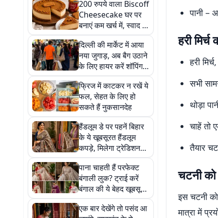
200 रुपये वाला Biscoff
पानी – 
Cheesecake घर पर
बनाएं कम खर्च में, स्वाद में
देगा कैफे को टक्कर
हरी मिर्च
दिल्ली की मार्केट में आया
नया जुगाड़, अब बैग उठाने
हरी मिर्
के लिए हायर करें शॉपिंग
असिस्टेंट
सभी सामग
फ्रिज में काटकर न रखें ये
फल, सेहत के लिए हो
थोड़ा पान
सकते हैं नुकसानदेह
चाहें तो
हैंडलूम डे पर पहनें बिहार
के ये खूबसूरत हैंडलूम
तैयार चट
कपड़े, मिलेगा ट्रेडिशनल
और स्टाइलिश लुक
पाना चाहती हैं परफेक्ट
चटनी को 
बंगाली लुक? ट्राई करें
बंगाल की ये बेहद खूबसूरत
इस चटनी को 
हैंडलूम साड़ियां
एक बार देखेंगे तो पसंद आ
मात्रा में प