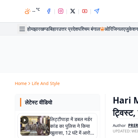
°C
|
|
|
|
--
होम
झारखण्ड
बिहार
उत्तर प्रदेश
पश्चिम बंगाल
ओरिजिनल
एजुकेशन
Home
Life And Style
Hari Mi
लेटेस्ट वीडियो
ट्विस्ट,
लिट्टीपाड़ा में डबल मर्डर
कांड का पुलिस ने किया
Author
PRE
UPDATED:
WED
खुलासा, 12 घंटे में आरोपी