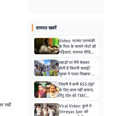
वायरल खबरें
Video: भाजपा प्रत्याशी
के पिता के सामने नोटों की
गड्डियां, वायरल वीडियो
से राजनीति में उबाल,
पहाड़ों पर मैगी बेचकर
अजित महतो बोले- TMC
होती है कितनी कमाई?
की गंदी चाल
युवक ने गल्ला दिखाया तो
नौकरी वालों के खड़े हो गए
जिंदगी में कभी RSS-BJP
कान
के लिए काम नहीं करूंगा,
रिंटू पॉल को TMC
ऑफिस में ले जाकर पीटा,
 का सही
Viral Video: कुत्ते ने
Video वायरल
Shreyas Iyer को