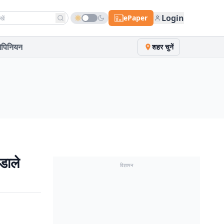
h news
Login
ePaper
पिनियन
शहर चुनें
डाले
विज्ञापन