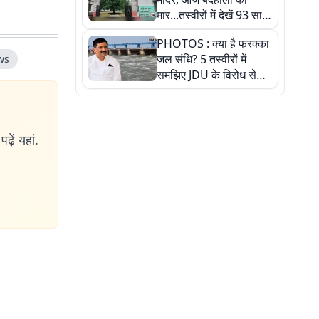
मार...तस्वीरों में देखें 93 साल
पुराने इस हाई स्कूल की
PHOTOS : क्या है फरक्का
हकीकत
जल संधि? 5 तस्वीरों में
ws
समझिए JDU के विरोध से
लेकर बिहार पर असर तक
पूरी कहानी
ढ़ें यहां.