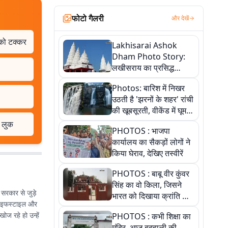
फोटो गैलरी
और देखें
 को टक्कर
Lakhisarai Ashok
Dham Photo Story:
लखीसराय का प्रसिद्ध
अशोक धाम—आस्था,
Photos: बारिश में निखर
श्रृंगार, अनुष्ठान और
उठती है 'झरनों के शहर' रांची
अलौकिक संध्या आरती के
की खूबसूरती, वीकेंड में घूम
विहंगम दृश्य
आएं ये 5 वादियां
श लुक
PHOTOS : भाजपा
कार्यालय का सैकड़ों लोगों ने
किया घेराव, देखिए तस्वीरें
PHOTOS : बाबू वीर कुंवर
सिंह का वो किला, जिसने
े सरकार से जुड़े
भारत को दिखाया क्रांति का
 लाइफस्टाइल और
रास्ता: तस्वीरों में देखिए
ोज रहे हो उन्हें
PHOTOS : कभी शिक्षा का
मंदिर, आज बदहाली की