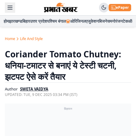
ePaper
होम
झारखण्ड
बिहार
उत्तर प्रदेश
पश्चिम बंगाल
ओरिजिनल
एजुकेशन
बिजनेस
मनोरंजन
टेक
ऑटो
Home
Life And Style
Coriander Tomato Chutney:
धनिया-टमाटर से बनाएं ये टेस्टी चटनी,
झटपट ऐसे करें तैयार
Author
SWETA VAIDYA
UPDATED:
TUE, 9 DEC 2025 03:34 PM (IST)
विज्ञापन