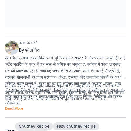
लेखक के बारे में
By
श्वेता वैद्य
श्वेता वैद्य प्रभात खबर डिजिटल में जूनियर कंटेंट राइटर के तौर पर काम करती हैं. उन्हें
कंटेंट राइटिंग के क्षेत्र में एक साल से अधिक का अनुभव है. वर्तमान में श्वेता झारखंड
बीट को कवर कर रही हैं, जहां वह राज्य की ताजा खबरें, लोगों की भलाई से जुड़े मुद्दे,
सरकारी योजनाओं, स्थानीय प्रशासन, शिक्षा, रोजगार और सामाजिक विषयों पर आधारित
स्टोरीज तैयार करती हैं. श्वेता की हर बार कोशिश यही रहती है कि बात आसान, साफ
झारखंड बीट से पहले उन्होंने लाइफस्टाइल बीट के लिए भी कंटेंट लिखा. इस बीट में
और सीधे तरीके से लोगों तक पहुंचे, जिससे कि हर कोई उसे बिना दिक्कत के समझ सके.
उन्होंने रेसिपी, फैशन, ब्यूटी टिप्स, होम डेकोर, किचन टिप्स, गार्डनिंग टिप्स और लेटेस्ट
कंटेंट राइटर के तौर पर उनका फोकस होता है कि कंटेंट सिंपल, रिलेटेबल और यूजर-
मेहंदी डिजाइन्स जैसे रोजमर्रा की जिंदगी से जुड़े विषयों पर आर्टिकल लिखे.
फ्रेंडली हो.
Read More
Chutney Recipe
easy chutney recipe
Tags