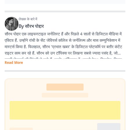
लेखक के बारे में
By
सौरभ पोद्दार
सौरभ पोद्दार एक लाइफस्टाइल जर्नलिस्ट हैं और पिछले 4 सालों से डिजिटल मीडिया में
एक्टिव हैं. उन्होंने रांची के सेंट जेवियर्स कॉलेज से जर्नलिज्म और मास कम्युनिकेशन में
मास्टर्स किया है. फिलहाल, सौरभ 'प्रभात खबर' के डिजिटल प्लेटफॉर्म पर बतौर कंटेंट
राइटर काम कर रहे हैं. सौरभ को उन टॉपिक्स पर लिखना सबसे ज्यादा पसंद है, जो
हमारी रोजमर्रा की जिंदगी से जुड़े हैं. उनके आर्टिकल्स में आपको हेल्थ, फिटनेस, स्किन-
Read More
हेयर केयर, पेरेंटिंग, हेल्दी रेसिपीज, घरेलू नुस्खे, रिलेशनशिप और वास्तु शास्त्र जैसी
उपयोगी जानकारियां मिलेंगी. फिटनेस और अच्छी सेहत सौरभ की निजी जिंदगी का भी
अहम हिस्सा हैं. वे जिन विषयों पर लिखते हैं, उन्हें अपनी रूटीन में फॉलो भी करते हैं.
उनका मानना है कि जब आप किसी चीज को खुद एक्सपीरियंस करते हैं, तभी दूसरों तक
सही और प्रैक्टिकल जानकारी पहुंचा सकते हैं. उनकी हमेशा यही कोशिश रहती है कि वे
ट्रेंडिंग टॉपिक्स पर बिल्कुल आसान और आम बोलचाल की हिंदी में लिखें, ताकि हर पाठक
उसे आसानी से समझ सके. यही वजह है कि उनके लिखे आर्टिकल्स काफी एंगेजिंग और
SEO-फ्रेंडली होते हैं.