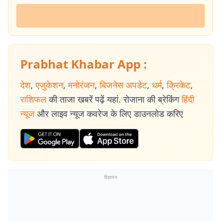
Prabhat Khabar App :
देश
,
एजुकेशन
,
मनोरंजन
,
बिजनेस अपडेट
,
धर्म
,
क्रिकेट
,
राशिफल
की ताजा खबरें पढ़ें यहां. रोजाना की ब्रेकिंग
हिंदी
न्यूज
और लाइव न्यूज कवरेज के लिए डाउनलोड करिए
विज्ञापन