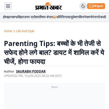
ePaper
होम
झारखण्ड
बिहार
उत्तर प्रदेश
पश्चिम बंगाल
ओरिजिनल
एजुकेशन
बिजनेस
मनोरंजन
टेक
ऑटो
Home
Life And Style
Parenting Tips: बच्चों के भी तेजी से
सफेद होने लगे बाल? डायट में शामिल करें ये
चीजें, होगा फायदा
Author
SAURABH PODDAR
UPDATED:
FRI, 10 JAN 2025 08:32 AM (IST)
विज्ञापन