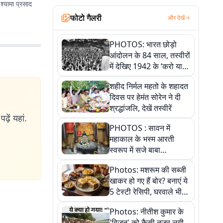
 श्यामा प्रसाद
फोटो गैलरी
और देखें
PHOTOS: भारत छोड़ो
आंदोलन के 84 साल, तस्वीरों
में देखिए 1942 के ‘करो या
मरो’ आंदोलन की कहानी
शहीद निर्मल महतो के शहादत
दिवस पर हेमंत सोरेन ने दी
श्रद्धांजलि, देखें तस्वीरें
ढ़ें यहां.
PHOTOS : सावन में
महाकाल के भस्म आरती
स्वरूप में सजे बाबा
औघड़दानी, तस्वीरों में करें
Photos: मशरूम की सब्जी
अद्भुत दर्शन
खाकर हो गए हैं बोर? बनाएं ये
5 टेस्टी रेसिपी, घरवाले भी
मांगेंगे बार-बार
Photos: नीतीश कुमार के
'विजन' को कैसी नजर लगी,