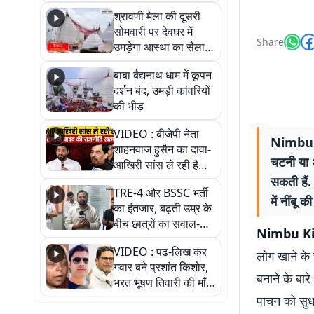
पड़ोसी? वीडियो में देखिए
श्रावणी मेला की दूसरी
कैसा है पीके का नया
सोमवारी पर देवघर में
ठिकाना
Share
उमड़ेगा आस्था का सैलाब,
तीन लाख से अधिक
बाबा बैद्यनाथ धाम में कूपन
श्रद्धालुओं के पहुंचने का
दर्शन बंद, उमड़ी कांवरियों
अनुमान
की भीड़
VIDEO : बीजेपी नेता
Nimbu Ki
शाहनवाज हुसैन का दावा-
चटनी या अ
आखिरी सांस ले रही है
RJD, तेजस्वी को लेकर
सकती हैं.
TRE-4 और BSSC भर्ती
क्या कहा, सुनिए
में नींबू क
का इंतजार, बढ़ती उम्र के
बीच छात्रों का सवाल-
Nimbu Ki
आखिर कब आएगी बहाली?
VIDEO : पढ़-लिख कर
देखें वीडियो
लोग खाने के
गवार बने प्रशांत किशोर,
बनाने के बारे
भरत भूषण तिवारी की माँ ने
कहा नहीं थी उम्मीद, बेटा
पाचन को सुधा
था तो किसी को बोलने की