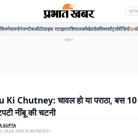
Searc
बिजनेस
मनोरंजन
टेक
ऑटो
लाइफ स्टाइल
राशिफल
धर्म
खेल
देश
विश्व
शॉर्ट्स
वीडियो
ओ
विज्ञापन
Ki Chutney: चावल हो या पराठा, बस 10 म
टपटी नींबू की चटनी
A GUPTA
, 16 JUL 2025 01:49 PM (IST)