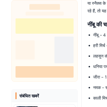
या स्नैक्स 
नहीं थी हिम्मत
रहे हैं, तो 
नींबू की 
नींबू – 4
हरी मिर्च
लहसुन क
धनिया पत
जीरा – 1
नमक – 
संबंधित खबरें
काली मिर