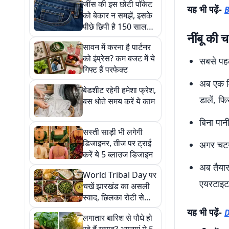
जींस की इस छोटी पॉकेट
यह भी पढ़ें-
B
को बेकार न समझें, इसके
पीछे छिपी है 150 साल
नींबू की 
पुरानी कहानी
सावन में करना है पार्टनर
को इंप्रेस? कम बजट में ये
सबसे पहल
गिफ्ट हैं परफेक्ट
अब एक मि
बेडशीट रहेगी हमेशा फ्रेश,
डालें, फि
बस धोते समय करें ये काम
बिना पान
सस्ती साड़ी भी लगेगी
डिजाइनर, तीज पर ट्राई
अगर चटनी
करें ये 5 ब्लाउज डिजाइन
अब तैयार
World Tribal Day पर
एयरटाइट 
चखें झारखंड का असली
स्वाद, छिलका रोटी से
आरसा तक हैं खास
यह भी पढ़ें-
D
लगातार बारिश से पौधे हो