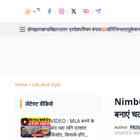
°C
|
|
|
|
--
होम
झारखण्ड
बिहार
उत्तर प्रदेश
पश्चिम बंगाल
ओरिजिनल
एजुकेशन
Home
Life And Style
Nimbu 
लेटेस्ट वीडियो
बनाएं च
VIDEO : MLA बनने के
बाद यहां रहेंगे प्रशांत
Author
PRIY
UPDATED:
WED
किशोर, किसके होंगे