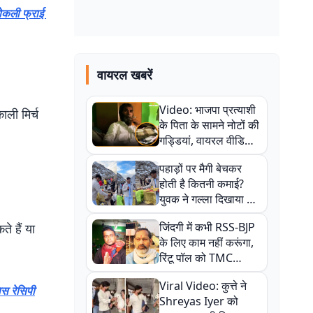
्रोकली फ्राई
वायरल खबरें
Video: भाजपा प्रत्याशी
ाली मिर्च
के पिता के सामने नोटों की
गड्डियां, वायरल वीडियो
से राजनीति में उबाल,
पहाड़ों पर मैगी बेचकर
अजित महतो बोले- TMC
होती है कितनी कमाई?
की गंदी चाल
युवक ने गल्ला दिखाया तो
नौकरी वालों के खड़े हो गए
जिंदगी में कभी RSS-BJP
े हैं या
कान
के लिए काम नहीं करूंगा,
रिंटू पॉल को TMC
ऑफिस में ले जाकर पीटा,
Viral Video: कुत्ते ने
Video वायरल
ास रेसिपी
Shreyas Iyer को