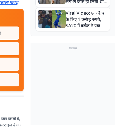
लगभग काट ही लिया था,
साला पापड़
न्यूजीलैंड सीरीज से पहले
Viral Video: एक कैच
बाल-बाल बचे
के लिए 1 करोड़ रुपये,
SA20 में दर्शक ने पकड़ा
एक हाथ से गजब का कैच
ी
विज्ञापन
र काम करती हैं,
इफस्टाइल डेस्क