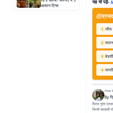
रहे हैं खराब? अपनाएं ये 5
यह भी पढ़ें-
M
आसान टिप्स
प्रभा
जींस 
1
सावन 
2
बेडशी
3
सस्ती
4
लेखक के 
By
प्
प्रिया गुप्ता प्
जिनमें सरकारी य