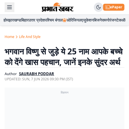
ePaper
होम
झारखण्ड
बिहार
उत्तर प्रदेश
पश्चिम बंगाल
ओरिजिनल
एजुकेशन
बिजनेस
मनोरंजन
टेक
ऑटो
Home
Life And Style
भगवान विष्णु से जुड़े ये 25 नाम आपके बच्चे
को देंगे खास पहचान, जानें इनके सुंदर अर्थ
Author
SAURABH PODDAR
UPDATED:
SUN, 7 JUN 2026 09:30 PM (IST)
विज्ञापन