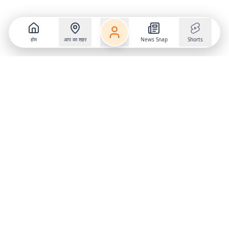
होम
आप का शहर
News Snap
Shorts
Follow us on
X
Download Mobile App
State
›
Jharkhand
›
Hindi News
Gumla News