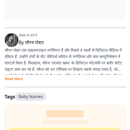
लेखक के बारे में
By
सौरभ पोद्दार
सौरभ पोद्दार एक लाइफस्टाइल जर्नलिस्ट हैं और पिछले 4 सालों से डिजिटल मीडिया में
एक्टिव हैं. उन्होंने रांची के सेंट जेवियर्स कॉलेज से जर्नलिज्म और मास कम्युनिकेशन में
मास्टर्स किया है. फिलहाल, सौरभ 'प्रभात खबर' के डिजिटल प्लेटफॉर्म पर बतौर कंटेंट
राइटर काम कर रहे हैं. सौरभ को उन टॉपिक्स पर लिखना सबसे ज्यादा पसंद है, जो
हमारी रोजमर्रा की जिंदगी से जुड़े हैं. उनके आर्टिकल्स में आपको हेल्थ, फिटनेस, स्किन-
Read More
हेयर केयर, पेरेंटिंग, हेल्दी रेसिपीज, घरेलू नुस्खे, रिलेशनशिप और वास्तु शास्त्र जैसी
उपयोगी जानकारियां मिलेंगी. फिटनेस और अच्छी सेहत सौरभ की निजी जिंदगी का भी
अहम हिस्सा हैं. वे जिन विषयों पर लिखते हैं, उन्हें अपनी रूटीन में फॉलो भी करते हैं.
Tags
Baby Names
उनका मानना है कि जब आप किसी चीज को खुद एक्सपीरियंस करते हैं, तभी दूसरों तक
सही और प्रैक्टिकल जानकारी पहुंचा सकते हैं. उनकी हमेशा यही कोशिश रहती है कि वे
ट्रेंडिंग टॉपिक्स पर बिल्कुल आसान और आम बोलचाल की हिंदी में लिखें, ताकि हर पाठक
उसे आसानी से समझ सके. यही वजह है कि उनके लिखे आर्टिकल्स काफी एंगेजिंग और
SEO-फ्रेंडली होते हैं.