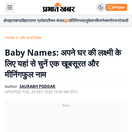
ePaper
होम
झारखण्ड
बिहार
उत्तर प्रदेश
पश्चिम बंगाल
ओरिजिनल
एजुकेशन
बिजनेस
मनोरंजन
टेक
ऑटो
Home
Life And Style
Baby Names: अपने घर की लक्ष्मी के
लिए यहां से चुनें एक खूबसूरत और
मीनिंगफुल नाम
Author
SAURABH PODDAR
UPDATED:
TUE, 24 DEC 2024 10:40 AM (IST)
विज्ञापन