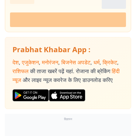
Prabhat Khabar App :
देश
,
एजुकेशन
,
मनोरंजन
,
बिजनेस अपडेट
,
धर्म
,
क्रिकेट
,
राशिफल
की ताजा खबरें पढ़ें यहां. रोजाना की ब्रेकिंग
हिंदी
न्यूज
और लाइव न्यूज कवरेज के लिए डाउनलोड करिए
विज्ञापन