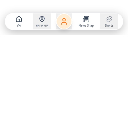
होम
आप का शहर
News Snap
Shorts
Follow us on
X
Download Mobile App
State
›
Jharkhand
›
Hindi News
Gumla News