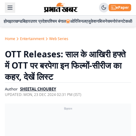
ePaper
होम
झारखण्ड
बिहार
उत्तर प्रदेश
पश्चिम बंगाल
ओरिजिनल
एजुकेशन
बिजनेस
मनोरंजन
टेक
ऑटो
Home
Entertainment
Web Series
OTT Releases: साल के आखिरी हफ्ते
में OTT पर बरपेगा इन फिल्मों-सीरीज का
कहर, देखें लिस्ट
Author
SHEETAL CHOUBEY
UPDATED:
MON, 23 DEC 2024 02:31 PM (IST)
विज्ञापन