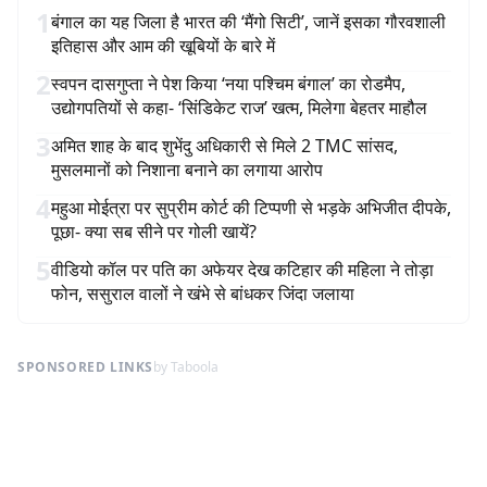
1
बंगाल का यह जिला है भारत की ‘मैंगो सिटी’, जानें इसका गौरवशाली
इतिहास और आम की खूबियों के बारे में
2
स्वपन दासगुप्ता ने पेश किया ‘नया पश्चिम बंगाल’ का रोडमैप,
उद्योगपतियों से कहा- ‘सिंडिकेट राज’ खत्म, मिलेगा बेहतर माहौल
3
अमित शाह के बाद शुभेंदु अधिकारी से मिले 2 TMC सांसद,
मुसलमानों को निशाना बनाने का लगाया आरोप
4
महुआ मोईत्रा पर सुप्रीम कोर्ट की टिप्पणी से भड़के अभिजीत दीपके,
पूछा- क्या सब सीने पर गोली खायें?
5
वीडियो कॉल पर पति का अफेयर देख कटिहार की महिला ने तोड़ा
फोन, ससुराल वालों ने खंभे से बांधकर जिंदा जलाया
SPONSORED LINKS
by Taboola