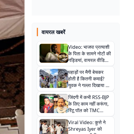
वायरल खबरें
Video: भाजपा प्रत्याशी
के पिता के सामने नोटों की
गड्डियां, वायरल वीडियो
से राजनीति में उबाल,
पहाड़ों पर मैगी बेचकर
अजित महतो बोले- TMC
होती है कितनी कमाई?
की गंदी चाल
युवक ने गल्ला दिखाया तो
नौकरी वालों के खड़े हो गए
जिंदगी में कभी RSS-BJP
कान
के लिए काम नहीं करूंगा,
रिंटू पॉल को TMC
ऑफिस में ले जाकर पीटा,
Viral Video: कुत्ते ने
Video वायरल
Shreyas Iyer को