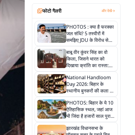
फोटो गैलरी
और देखें
PHOTOS : क्या है फरक्का
जल संधि? 5 तस्वीरों में
समझिए JDU के विरोध से
लेकर बिहार पर असर तक
बाबू वीर कुंवर सिंह का वो
पूरी कहानी
किला, जिसने भारत को
दिखाया क्रांति का रास्ता:
तस्वीरों में देखिए
National Handloom
Day 2026: बिहार के
स्थानीय बुनकरों की कला को
सलाम, तस्वीरों में देखें
PHOTOS: बिहार के ये 10
हस्तकरघा की समृद्ध परंपरा
ऐतिहासिक स्थल, जहां आज
भी जिंदा है हजारों साल पुराना
इतिहास, एक बार जरूर घूमिए
झारखंड विधानसभा के
मॉनसून सत्र के पहले दिन