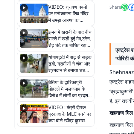
VIDEO: श्रावण नवमी
Share
पर मनोकामना शिव मंदिर
में उमड़ा आस्था का
सैलाब, हर-हर महादेव के
इंजन में खराबी के बाद बीच
जयघोष से गूंजा परिसर
रास्ते में खड़ी हुई मेमू ट्रेन,
डेढ़ घंटे तक बाधित रहा
एक्ट्रेस 
आवागमन
योगापट्टी में बाढ़ से सड़क
प्योरिटी 
डूबी, ग्रामीणों ने चंदा और
श्रमदान से बनाया चचरी
Shehnaaz G
पुल
एक्ट्रेस शह
बेतिया के द्वारिकापुरी
मोहल्ले में जलजमाव के
‘ब्रह्माकुमार
विरोध में लोगों का प्रदर्शन,
है. इन तसवीर
स्थायी समाधान की मांग
VIDEO : मंत्री दीपक
शहनाज गिल न
प्रकाश के MLC बनने पर
क्या बोले उपेंद्र कुशवाहा,
शहनाज गिल अप
सुनिए