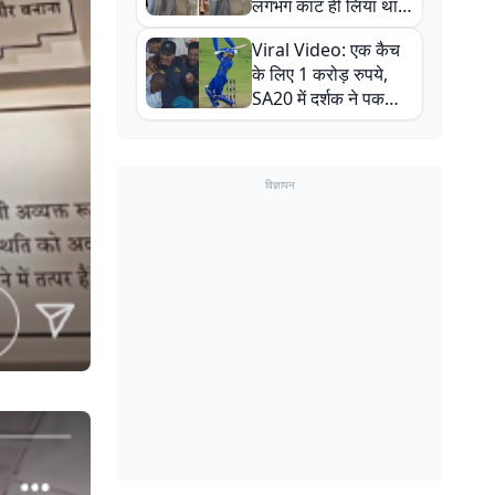
लगभग काट ही लिया था,
न्यूजीलैंड सीरीज से पहले
Viral Video: एक कैच
बाल-बाल बचे
के लिए 1 करोड़ रुपये,
SA20 में दर्शक ने पकड़ा
एक हाथ से गजब का कैच
विज्ञापन