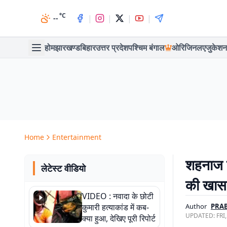
°C
|
|
|
|
--
होम
झारखण्ड
बिहार
उत्तर प्रदेश
पश्चिम बंगाल
ओरिजिनल
एजुकेशन
Home
Entertainment
शहनाज 
लेटेस्ट वीडियो
की खास त
VIDEO : नवादा के छोटी
कुमारी हत्याकांड में कब-
Author
PRAB
UPDATED:
FRI
क्या हुआ, देखिए पूरी रिपोर्ट