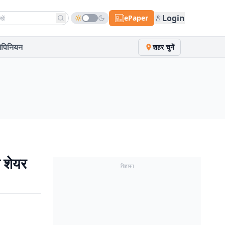
h news
Login
ePaper
पिनियन
शहर चुनें
 शेयर
विज्ञापन