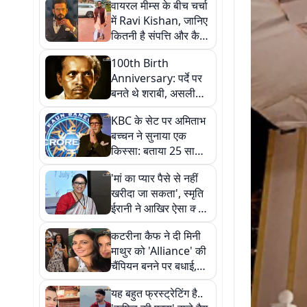
वायरल मीम्स के बीच चर्चा
में Ravi Kishan, जानिए
कितनी है संपत्ति और कैसी
है लाइफस्टाइल
100th Birth
Anniversary: पर्दे पर
बनते थे शराबी, असली
जिंदगी में झेला कड़ा
KBC के सेट पर अमिताभ
संघर्ष... ऐसे हिट हुए केष्टो
बच्चन ने सुनाया एक
मुखर्जी
किस्सा: बताया 25 सालों
से क्यों पहन रहे हैं टिंटेड
'मां का प्यार पैसे से नहीं
चश्मा, वजह जानकर रह
खरीदा जा सकता', स्मृति
जाएंगे हैरान
ईरानी ने आखिर ऐसा क्यों
कहा?
कटरीना कैफ ने दी मिनी
माथुर को 'Alliance' की
चैंपियन बनने पर बधाई,
एली गोनी को पछाड़ पाई
यह बहुत फ्रस्ट्रेटिंग है..
ट्रॉफी