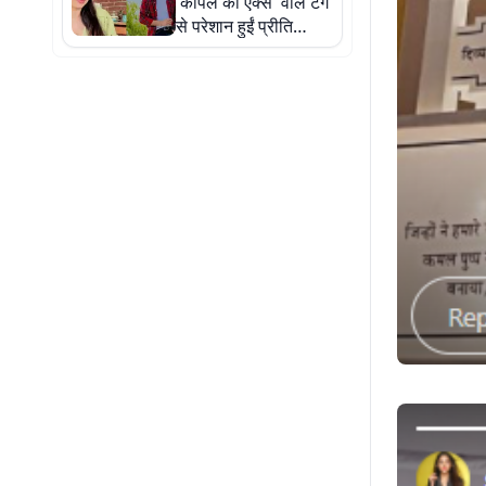
'कपिल की एक्स' वाले टैग
से परेशान हुईं प्रीति
सिमोस, बोलीं- 'अपनी
पहचान के लिए तरस रही
हूँ'