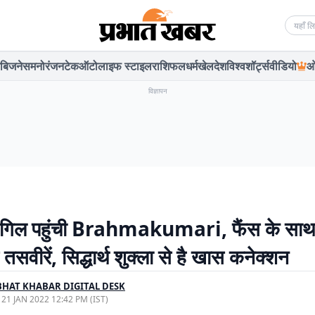
Searc
बिजनेस
मनोरंजन
टेक
ऑटो
लाइफ स्टाइल
राशिफल
धर्म
खेल
देश
विश्व
शॉर्ट्स
वीडियो
ओ
विज्ञापन
गिल पहुंची Brahmakumari, फैंस के साथ
सवीरें, सिद्धार्थ शुक्ला से है खास कनेक्शन
HAT KHABAR DIGITAL DESK
, 21 JAN 2022 12:42 PM (IST)