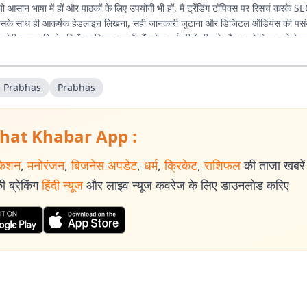
 आसान भाषा में हों और पाठकों के लिए उपयोगी भी हों. मैं ट्रेंडिंग टॉपिक्स पर रिसर्च करके SE
. इसके साथ ही आकर्षक हेडलाइन लिखना, सही जानकारी जुटाना और डिजिटल ऑडियंस की पसं
ा मेरी प्रमुख जिम्मेदारियों का हिस्सा रहा है. मैं हमेशा नई चीजें सीखने और अपने लेखन को बेह
 मेरा उद्देश्य ऐसा कंटेंट तैयार करना है जो लोगों तक सही जानकारी सरल और दिलचस्प तरीके से 
r Prabhas
Prabhas
hat Khabar App :
केशन
,
मनोरंजन
,
बिजनेस अपडेट
,
धर्म
,
क्रिकेट
,
राशिफल
की ताजा खबरें प
 ब्रेकिंग
हिंदी न्यूज
और लाइव न्यूज कवरेज के लिए डाउनलोड करिए