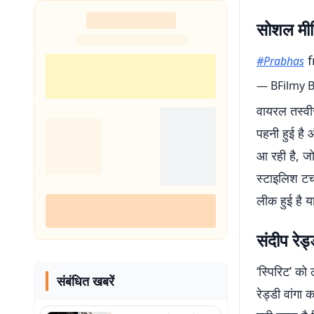
सोशल मीड
f
#Prabhas
— BFilmy 
वायरल तस्वीर
पहनी हुई है 
आ रही है, जो
स्टाइलिश टच 
लीक हुई है य
संदीप रेड्
‘स्पिरिट’ को 
संबंधित खबरें
रेड्डी वांगा 