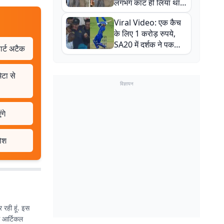
लगभग काट ही लिया था,
न्यूजीलैंड सीरीज से पहले
Viral Video: एक कैच
बाल-बाल बचे
के लिए 1 करोड़ रुपये,
SA20 में दर्शक ने पकड़ा
ार्ट अटैक
एक हाथ से गजब का कैच
ेटा से
विज्ञापन
गे
होश
 रही हूं. इस
से आर्टिकल