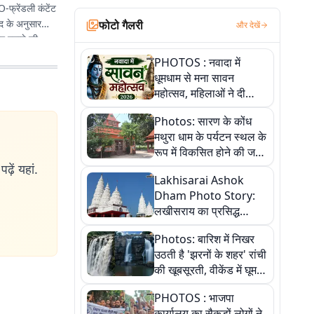
O-फ्रेंडली कंटेंट
द के अनुसार
फोटो गैलरी
और देखें
तर बनाने की
पहुंचाए.
PHOTOS : नवादा में
धूमधाम से मना सावन
महोत्सव, महिलाओं ने दी
सांस्कृतिक प्रस्तुतियां
Photos: सारण के कोंध
मथुरा धाम के पर्यटन स्थल के
रूप में विकसित होने की जगी
आस, 9 तस्वीरों में देखें पूरी
ढ़ें यहां.
Lakhisarai Ashok
कहानी
Dham Photo Story:
लखीसराय का प्रसिद्ध
अशोक धाम—आस्था,
Photos: बारिश में निखर
श्रृंगार, अनुष्ठान और
उठती है 'झरनों के शहर' रांची
अलौकिक संध्या आरती के
की खूबसूरती, वीकेंड में घूम
विहंगम दृश्य
आएं ये 5 वादियां
PHOTOS : भाजपा
कार्यालय का सैकड़ों लोगों ने