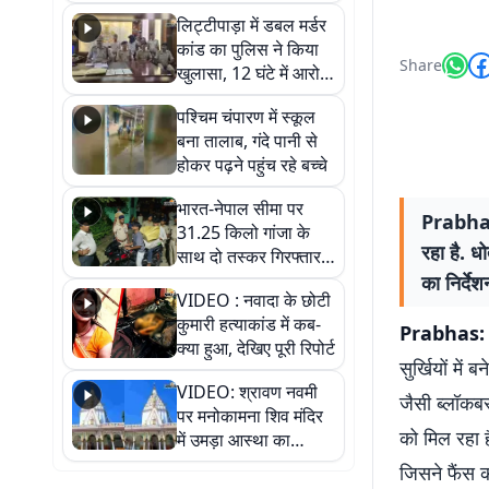
हुआ भव्य श्रृंगार
लिट्टीपाड़ा में डबल मर्डर
कांड का पुलिस ने किया
Share
खुलासा, 12 घंटे में आरोपी
गिरफ्तार
पश्चिम चंपारण में स्कूल
बना तालाब, गंदे पानी से
होकर पढ़ने पहुंच रहे बच्चे
भारत-नेपाल सीमा पर
Prabhas:
31.25 किलो गांजा के
रहा है. ध
साथ दो तस्कर गिरफ्तार,
नेपाली नंबर की बाइक
का निर्देश
VIDEO : नवादा के छोटी
जब्त
कुमारी हत्याकांड में कब-
Prabhas:
क्या हुआ, देखिए पूरी रिपोर्ट
सुर्खियों में 
VIDEO: श्रावण नवमी
जैसी ब्लॉकबस
पर मनोकामना शिव मंदिर
को मिल रहा 
में उमड़ा आस्था का
सैलाब, हर-हर महादेव के
जिसने फैंस क
जयघोष से गूंजा परिसर