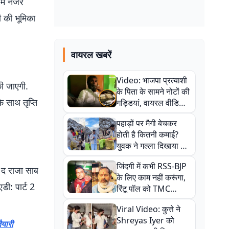
में नजर
ी की भूमिका
वायरल खबरें
Video: भाजपा प्रत्याशी
 की जाएगी.
के पिता के सामने नोटों की
े साथ तृप्ति
गड्डियां, वायरल वीडियो
से राजनीति में उबाल,
पहाड़ों पर मैगी बेचकर
अजित महतो बोले- TMC
होती है कितनी कमाई?
की गंदी चाल
युवक ने गल्ला दिखाया तो
नौकरी वालों के खड़े हो गए
जिंदगी में कभी RSS-BJP
कान
ें द राजा साब
के लिए काम नहीं करूंगा,
डी: पार्ट 2
रिंटू पॉल को TMC
ऑफिस में ले जाकर पीटा,
Viral Video: कुत्ते ने
Video वायरल
Shreyas Iyer को
ैयारी