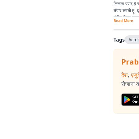
लिखना पसंद है जो
तैयार करती हूं
कंटेंट तैयार करन
Read More
कोशिश करती हूं.
Tags
Acto
Prab
देश
,
एजु
रोजाना की