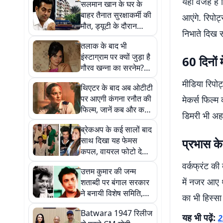
यही वजह है क
सलमान खान के घर के
बाहर तैनात सुरक्षाकर्मी की
आएंगे. रिपो
मौत, ड्यूटी के दौरान
निभाते दिख स
अचानक आया हार्ट अटैक
तलाक के बाद भी
इंस्टाग्राम पर क्यों जुड़ा है
60 दिनों मे
गौरव खन्ना का सरनेम?
आकांक्षा चमोला ने मेटा से
मीडिया रिपोर्
थिएटर के बाद अब ओटीटी
मांगी मदद
पर आएगी कंगना रनौत की
मेकर्स फिल्म
फिल्म, जानें कब और कहां
डिमरी भी अहम 
देख पाएंगे
ब्रेकअप के कई सालों बाद
साथ दिखा यह फेमस
प्रभास के 
कपल, वायरल फोटो देख
फैंस के उड़े होश
वर्कफ्रंट की
उत्तम कुमार की जन्म
में नजर आए थ
शताब्दी पर बंगाल सरकार
ने बनायी विशेष समिति,
का भी हिस्सा 
शुभेंदु अधिकारी मुख्य
Batwara 1947 रिलीज
संरक्षक
यह भी पढ़ें:
2