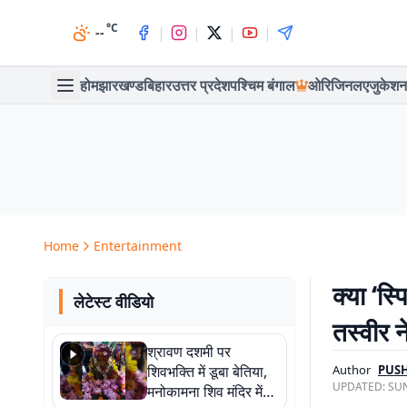
°C
|
|
|
|
--
होम
झारखण्ड
बिहार
उत्तर प्रदेश
पश्चिम बंगाल
ओरिजिनल
एजुकेशन
Home
Entertainment
क्या ‘स
लेटेस्ट वीडियो
तस्वीर 
श्रावण दशमी पर
शिवभक्ति में डूबा बेतिया,
Author
PUSH
UPDATED:
SUN
मनोकामना शिव मंदिर में