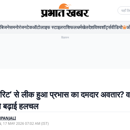
Searc
बिजनेस
मनोरंजन
टेक
ऑटो
लाइफ स्टाइल
राशिफल
धर्म
खेल
देश
विश्व
शॉर्ट्स
वीडियो
ओ
विज्ञापन
्पिरिट’ से लीक हुआ प्रभास का दमदार अवतार? 
ने बढ़ाई हलचल
PANJALI
, 17 MAY 2026 07:02 AM (IST)