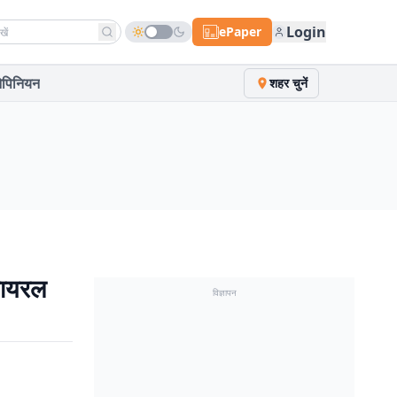
h news
Login
ePaper
पिनियन
शहर चुनें
वायरल
विज्ञापन