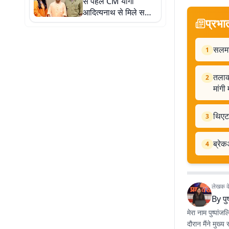
से पहले CM योगी
आदित्यनाथ से मिले सनी
प्रभा
देओल और प्रीति जिंटा,
सामने आईं तस्वीरें
सलमान
1
तलाक 
2
मांगी
थिएट
3
ब्रे
4
लेखक के 
By
पु
मेरा नाम पुष्पां
दौरान मैंने मुख्