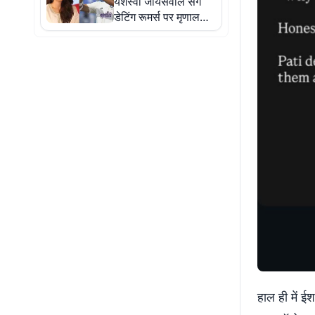
यशस्वी जायसवाल संग
डेटिंग रूमर्स पर मृणाल
ठाकुर ने तोड़ी चुप्पी,
बोलीं- देश में क्या कुछ नहीं
हो रहा है
हाल ही में ई