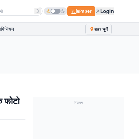
h news
Login
ePaper
पिनियन
शहर चुनें
क फोटो
विज्ञापन