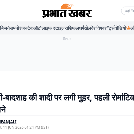
Searc
बिजनेस
मनोरंजन
टेक
ऑटो
लाइफ स्टाइल
राशिफल
धर्म
खेल
देश
विश्व
शॉर्ट्स
वीडियो
ओ
विज्ञापन
ी-बादशाह की शादी पर लगी मुहर, पहली रोमांटि
ने
PANJALI
, 11 JUN 2026 01:24 PM (IST)