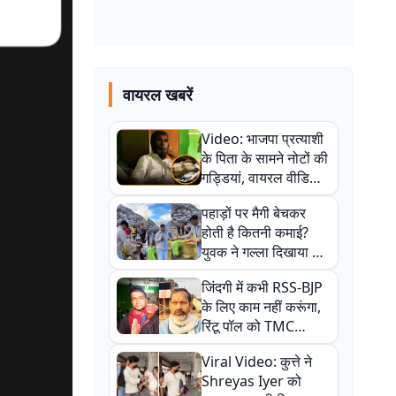
वायरल खबरें
Video: भाजपा प्रत्याशी
के पिता के सामने नोटों की
गड्डियां, वायरल वीडियो
से राजनीति में उबाल,
पहाड़ों पर मैगी बेचकर
अजित महतो बोले- TMC
होती है कितनी कमाई?
की गंदी चाल
युवक ने गल्ला दिखाया तो
नौकरी वालों के खड़े हो गए
जिंदगी में कभी RSS-BJP
कान
के लिए काम नहीं करूंगा,
रिंटू पॉल को TMC
ऑफिस में ले जाकर पीटा,
Viral Video: कुत्ते ने
Video वायरल
Shreyas Iyer को