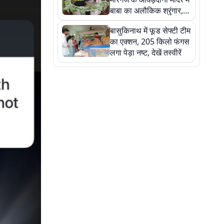
बाबा का अलौकिक श्रृंगार,
तस्वीरों में देखें महादेव के कई
बासुकिनाथ में फूड सेफ्टी टीम
मनमोहक स्वरूप
का एक्शन, 205 किलो फंगस
लगा पेड़ा नष्ट, देखें तस्वीरें