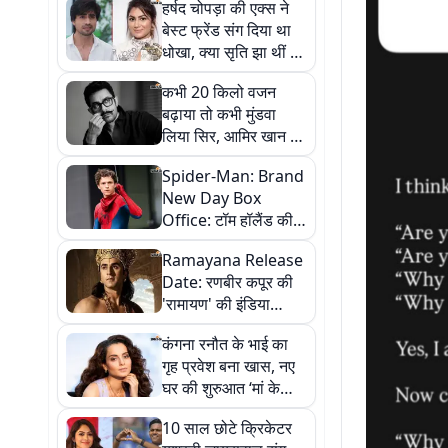
हर्षद चोपड़ा की एक्स ने
बेस्ट फ्रेंड संग दिया था
धोखा, क्या सृति झा थीं वो
लड़की? एक्टर ने किया
कभी 20 किलो वजन
खुलासा
बढ़ाया तो कभी मुंडवा
लिया सिर, आमिर खान के
7 रोल, जिन्हें देखकर आप
Spider-Man: Brand
भी कहेंगे - 'ये सिर्फ आमिर
New Day Box
ही कर सकते थे'
Office: टॉम हॉलैंड की
'स्पाइडर-मैन: ब्रांड न्यू डे'
Ramayana Release
ने फिर पकड़ी रफ्तार, अब
Date: रणबीर कपूर की
'एवेंजर्स: एंडगेम' का
'रामायण' की इंडिया
रिकॉर्ड खतरे में
रिलीज डेट बदली, अब इस
कंगना रनौत के भाई का
दिन थिएटर्स में आएगी
गृह प्रवेश बना खास, नए
फिल्म
घर की शुरुआत ‘मां के
नाम’ पौधे के साथ
10 साल छोटे क्रिकेटर