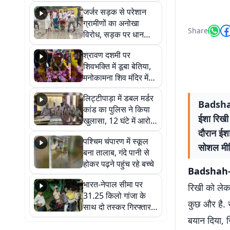
कहा नहीं थी उम्मीद, बेटा
जर्जर सड़क से परेशान
था तो किसी को बोलने की
ग्रामीणों का अनोखा
नहीं थी हिम्मत
Share
विरोध, सड़क पर धान
रोपकर और खाद डालकर
श्रावण दशमी पर
जताया आक्रोश
शिवभक्ति में डूबा बेतिया,
मनोकामना शिव मंदिर में
हुआ भव्य श्रृंगार
लिट्टीपाड़ा में डबल मर्डर
Badshah
कांड का पुलिस ने किया
ईशा रिखी 
खुलासा, 12 घंटे में आरोपी
गिरफ्तार
दौरान ईश
पश्चिम चंपारण में स्कूल
सोशल मीडि
बना तालाब, गंदे पानी से
होकर पढ़ने पहुंच रहे बच्चे
Badshah-
भारत-नेपाल सीमा पर
रिखी को लेक
31.25 किलो गांजा के
कुछ और है. 
साथ दो तस्कर गिरफ्तार,
नेपाली नंबर की बाइक
बयान दिया, ज
जब्त