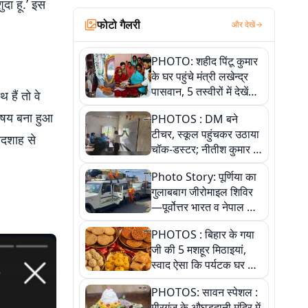
दा हूं.’ इस
फोटो गैलरी
और देखें
PHOTO: शहीद पिंटू कुमार
के घर पहुंचे मंत्री लखेन्द्र
पासवान, 5 तस्वीरों में देखें
हैं तो वे
उस भावुक पल की पूरी
विषय बना हुआ
PHOTOS : DM बने
कहानी
टीचर, स्कूल पहुंचकर उठाया
ादशाह से
चॉक-डस्टर; नीतीश कुमार के
इस चहेते अधिकारी को
Photo Story: पूर्णिया का
जानिए
गुलाबबाग जीरोमाइल शिविर
—पूर्वोत्तर भारत व नेपाल के
कांवरियों का प्रमुख सेवा धाम
PHOTOS : बिहार के गया
जी की 5 मशहूर मिठाइयां,
स्वाद ऐसा कि पर्यटक घर ले
जाना नहीं भूलते, तस्वीरों में
PHOTOS: सावन स्पेशल :
देखें
मीरगंज के औघड़दानी मंदिर में