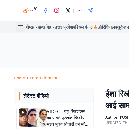
°C
|
|
|
|
--
होम
झारखण्ड
बिहार
उत्तर प्रदेश
पश्चिम बंगाल
ओरिजिनल
एजुकेशन
Home
Entertainment
ईशा रिख
लेटेस्ट वीडियो
आई साम
VIDEO : पढ़-लिख कर
गवार बने प्रशांत किशोर,
Author
PUSH
UPDATED:
THU
भरत भूषण तिवारी की माँ ने