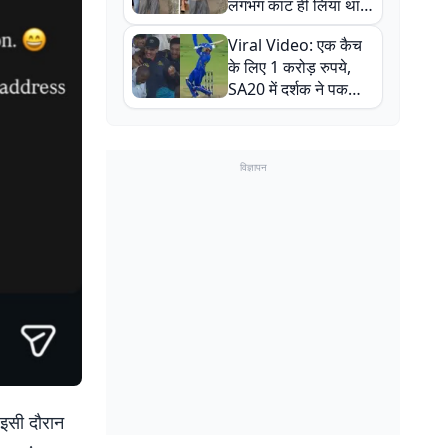
लगभग काट ही लिया था,
न्यूजीलैंड सीरीज से पहले
Viral Video: एक कैच
बाल-बाल बचे
के लिए 1 करोड़ रुपये,
SA20 में दर्शक ने पकड़ा
एक हाथ से गजब का कैच
विज्ञापन
 इसी दौरान