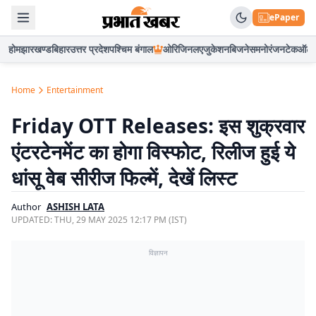
ePaper
होम
झारखण्ड
बिहार
उत्तर प्रदेश
पश्चिम बंगाल
ओरिजिनल
एजुकेशन
बिजनेस
मनोरंजन
टेक
ऑटो
Home
Entertainment
Friday OTT Releases: इस शुक्रवार
एंटरटेनमेंट का होगा विस्फोट, रिलीज हुई ये
धांसू वेब सीरीज फिल्में, देखें लिस्ट
Author
ASHISH LATA
UPDATED:
THU, 29 MAY 2025 12:17 PM (IST)
विज्ञापन