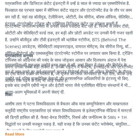
पत्रकारिता और डिजिटल कंटेंट इंडस्ट्री में उन्हें 8 साल से ज्यादा का एक्सपीरियंस है.
फिलहाल वह प्रभात खबर में सीनियर कंटेंट राइटर और एंटरटेनमेंट हेड के तौर पर काम
कर रही हैं. यहां वह बॉलीवुड, टेलीविजन, ओटीटी, वेब सीरीज, बॉक्स ऑफिस, सेलिब्रिटी
इंटरव्यू, एंटरटेनमेंट ट्रेंड्स और प्रीमियम डिजिटल कंटेंट पर फोकस करती हैं.
एंटरटेनमेंट जर्नलिज्म हमेशा से उनकी सबसे पसंदीदा बीट रही है. फिल्मों से लेकर टीवी,
ओटीटी और सेलिब्रिटी वर्ल्ड तक, हर बड़ी और छोटी अपडेट पर उनकी पैनी नजर रहती
है. उन्होंने बॉलीवुड और टीवी इंडस्ट्री की थ्रोबैक स्टोरीज, BTS (Behind The
Scenes) अपडेट्स, सेलिब्रिटी लाइफस्टाइल, वायरल मोमेंट्स, वेब सीरीज रिव्यू, बॉक्स
ऑफिस रिपोर्ट्स और एक्सक्लूसिव एंटरटेनमेंट स्टोरीज पर लगातार काम किया है. ट्रेंडिंग
पत्रकारिता अनुभव
टॉपिक्स को ऑडियंस की पसंद के साथ जोड़कर आसान और दिलचस्प अंदाज में पेश
पत्रकारिता की शुरुआत उन्होंने प्लस न्यूज से की, जहां बिहार में एंकर और रिपोर्टर के
करना उनकी सबसे बड़ी ताकत है. उनकी राइटिंग में फैक्ट्स, इनसाइट्स और एंटरटेनमेंट
रूप में काम करते हुए कई महत्वपूर्ण ग्राउंड रिपोर्ट्स तैयार कीं. फील्ड रिपोर्टिंग के दौरान
का ऐसा बैलेंस देखने को मिलता है, जो यूजर्स को सिर्फ जानकारी ही नहीं देता, बल्कि उन्हें
उन्होंने कई वरिष्ठ राजनीतिक नेताओं और प्रशासनिक अधिकारियों के इंटरव्यू भी किए.
आखिर तक पढ़ने के लिए भी जोड़े रखता है.
इसके बाद उन्होंने एबीपी न्यूज और ईटीवी भारत जैसे प्रतिष्ठित मीडिया संस्थानों में भी
अलग-अलग भूमिकाओं में अपनी सेवाएं दीं.
शिक्षा
आशीष लता ने पटना विश्वविद्यालय से बैचलर ऑफ मास कम्युनिकेशन और माखनलाल
चतुर्वेदी राष्ट्रीय पत्रकारिता एवं संचार विश्वविद्यालय से इलेक्ट्रॉनिक मीडिया में मास्टर्स
की डिग्री हासिल की है. फैक्ट-बेस्ड रिपोर्टिंग, रिसर्च और जर्नलिज्म के 5Ws + 1H
सिद्धांतों पर उनकी मजबूत पकड़ है. यही वजह है कि उनका कंटेंट भरोसेमंद, संतुलित
और पाठकों के लिए उपयोगी माना जाता है.
Read More