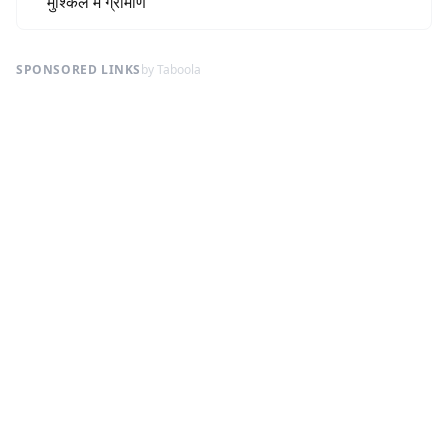
मुश्किल में ग्रामीण
SPONSORED LINKS
by Taboola