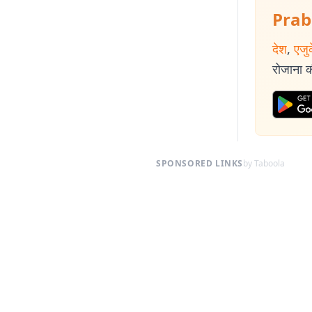
Prab
देश
,
एजु
रोजाना की
SPONSORED LINKS
by Taboola