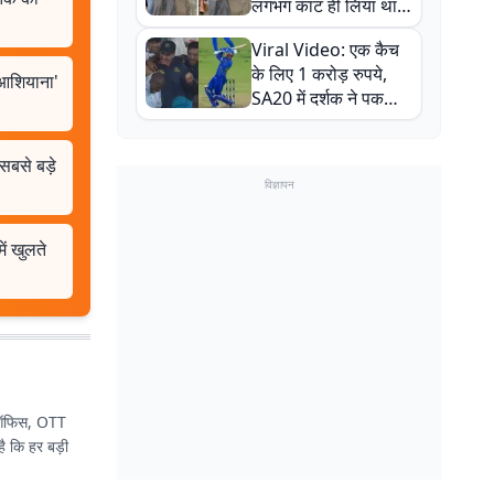
लगभग काट ही लिया था,
न्यूजीलैंड सीरीज से पहले
Viral Video: एक कैच
बाल-बाल बचे
के लिए 1 करोड़ रुपये,
'आशियाना'
SA20 में दर्शक ने पकड़ा
एक हाथ से गजब का कैच
सबसे बड़े
विज्ञापन
ें खुलते
्स ऑफिस, OTT
ै कि हर बड़ी