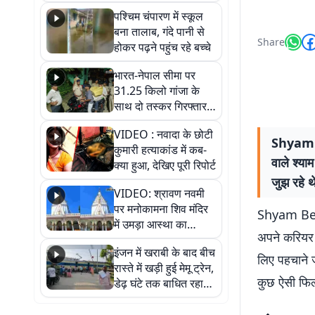
गिरफ्तार
पश्चिम चंपारण में स्कूल
बना तालाब, गंदे पानी से
Share
होकर पढ़ने पहुंच रहे बच्चे
भारत-नेपाल सीमा पर
31.25 किलो गांजा के
साथ दो तस्कर गिरफ्तार,
नेपाली नंबर की बाइक
VIDEO : नवादा के छोटी
जब्त
Shyam B
कुमारी हत्याकांड में कब-
वाले श्या
क्या हुआ, देखिए पूरी रिपोर्ट
जुझ रहे थ
VIDEO: श्रावण नवमी
पर मनोकामना शिव मंदिर
Shyam Beneg
में उमड़ा आस्था का
अपने करियर क
सैलाब, हर-हर महादेव के
इंजन में खराबी के बाद बीच
जयघोष से गूंजा परिसर
लिए पहचाने 
रास्ते में खड़ी हुई मेमू ट्रेन,
कुछ ऐसी फिल्म
डेढ़ घंटे तक बाधित रहा
आवागमन