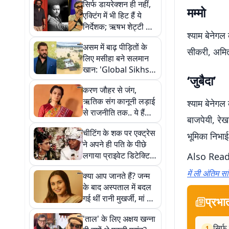
सिर्फ डायरेक्शन ही नहीं,
मम्मो
एक्टिंग में भी हिट हैं ये
निर्देशक; ऋषभ शेट्टी से
श्याम बेनेगल
लेकर गुरु दत्त तक का
असम में बाढ़ पीड़ितों के
जलवा
सीकरी, अमि
लिए मसीहा बने सलमान
खान: 'Global Sikhs'
‘जुबैदा’
संग शुरू की 'आशियाना'
करण जौहर से जंग,
पहल, बेघरों को मिलेंगे
ऋतिक संग कानूनी लड़ाई
श्याम बेनेगल 
शेल्टर
से राजनीति तक.. ये हैं
बाजपेयी, रे
कंगना रनौत के 7 सबसे
चीटिंग के शक पर एक्ट्रेस
बड़े विवाद
भूमिका निभाई 
ने अपने ही पति के पीछे
लगाया प्राइवेट डिटेक्टिव,
Also Rea
फिर जांच में खुलते गए कई
में ली अंतिम सा
क्या आप जानते हैं? जन्म
राज
के बाद अस्पताल में बदल
गई थीं रानी मुखर्जी, मां की
प्रभा
सूझबूझ से मिलीं वापस
'ताल' के लिए अक्षय खन्ना
सिर्फ
1