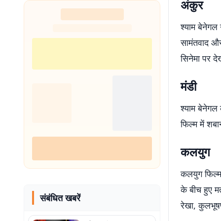
अंकुर
श्याम बेनेगल
सामंतवाद और
सिनेमा पर दे
मंडी
श्याम बेनेगल
फिल्म में शब
कलयुग
कलयुग फिल्म 
के बीच हुए म
संबंधित खबरें
रेखा, कुलभूष