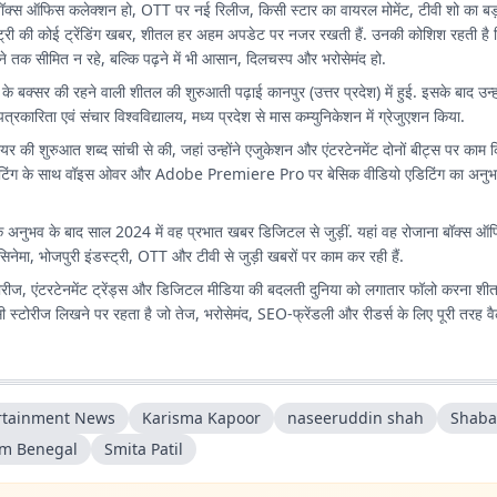
बॉक्स ऑफिस कलेक्शन हो, OTT पर नई रिलीज, किसी स्टार का वायरल मोमेंट, टीवी शो का बड
स्ट्री की कोई ट्रेंडिंग खबर, शीतल हर अहम अपडेट पर नजर रखती हैं. उनकी कोशिश रहती है क
ेने तक सीमित न रहे, बल्कि पढ़ने में भी आसान, दिलचस्प और भरोसेमंद हो.
 के बक्सर की रहने वाली शीतल की शुरुआती पढ़ाई कानपुर (उत्तर प्रदेश) में हुई. इसके बाद उन
ीय पत्रकारिता एवं संचार विश्वविद्यालय, मध्य प्रदेश से मास कम्युनिकेशन में ग्रेजुएशन किया.
ियर की शुरुआत शब्द सांची से की, जहां उन्होंने एजुकेशन और एंटरटेनमेंट दोनों बीट्स पर काम 
ट राइटिंग के साथ वॉइस ओवर और Adobe Premiere Pro पर बेसिक वीडियो एडिटिंग का अनु
अनुभव के बाद साल 2024 में वह प्रभात खबर डिजिटल से जुड़ीं. यहां वह रोजाना बॉक्स ऑफिस
िनेमा, भोजपुरी इंडस्ट्री, OTT और टीवी से जुड़ी खबरों पर काम कर रही हैं.
 सीरीज, एंटरटेनमेंट ट्रेंड्स और डिजिटल मीडिया की बदलती दुनिया को लगातार फॉलो करना शी
्टोरीज लिखने पर रहता है जो तेज, भरोसेमंद, SEO-फ्रेंडली और रीडर्स के लिए पूरी तरह वैल्यू
rtainment News
Karisma Kapoor
naseeruddin shah
Shaba
m Benegal
Smita Patil