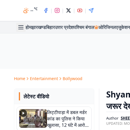
°C
|
|
|
|
--
होम
झारखण्ड
बिहार
उत्तर प्रदेश
पश्चिम बंगाल
ओरिजिनल
एजुकेशन
Home
Entertainment
Bollywood
Shyam 
लेटेस्ट वीडियो
जरूर देखे
लिट्टीपाड़ा में डबल मर्डर
कांड का पुलिस ने किया
Author
SHEE
UPDATED:
MON
खुलासा, 12 घंटे में आरोपी