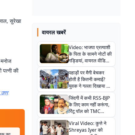
लाल, सुरेखा
वायरल खबरें
Video: भाजपा प्रत्याशी
के पिता के सामने नोटों की
र, मनोज
गड्डियां, वायरल वीडियो
से राजनीति में उबाल,
 पत्नी की
पहाड़ों पर मैगी बेचकर
अजित महतो बोले- TMC
होती है कितनी कमाई?
की गंदी चाल
युवक ने गल्ला दिखाया तो
 उम्र
नौकरी वालों के खड़े हो गए
जिंदगी में कभी RSS-BJP
कान
के लिए काम नहीं करूंगा,
रिंटू पॉल को TMC
ऑफिस में ले जाकर पीटा,
Viral Video: कुत्ते ने
Video वायरल
Shreyas Iyer को
त तक का