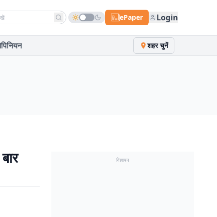
h news
Login
ePaper
पिनियन
शहर चुनें
बार
विज्ञापन