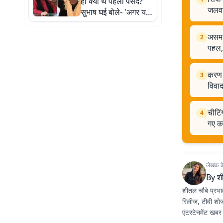
ही क्यों थे पहली पसंद?
जलव
सुभाष घई बोले- 'अगर यह
किरदार बनावटी होता तो
फिल्म नहीं चलती'
असम म
2
पहल, 
करण ज
3
विवा
चीटिं
4
गए क
लेखक के 
By
श
शीतल चौबे प्रभा
रिलीज, टीवी शो
एंटरटेनमेंट खबर