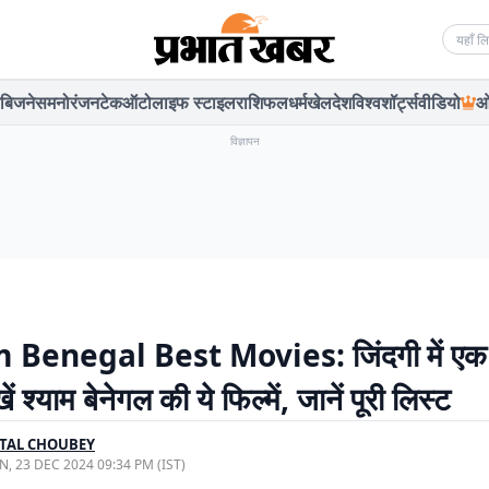
Searc
बिजनेस
मनोरंजन
टेक
ऑटो
लाइफ स्टाइल
राशिफल
धर्म
खेल
देश
विश्व
शॉर्ट्स
वीडियो
ओ
विज्ञापन
Benegal Best Movies: जिंदगी में एक 
ं श्याम बेनेगल की ये फिल्में, जानें पूरी लिस्ट
TAL CHOUBEY
, 23 DEC 2024 09:34 PM (IST)