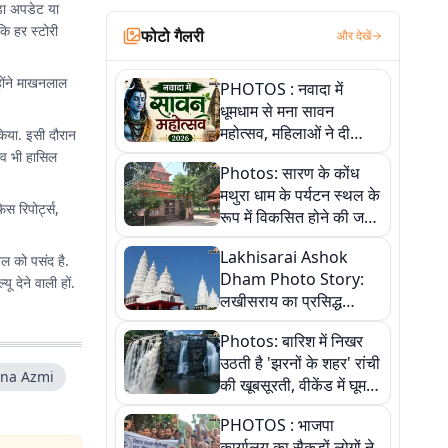
़ा अपडेट या
ि हर स्टोरी
फोटो गैलरी
और देखें
्होंने माखनलाल
PHOTOS : नवादा में
धूमधाम से मना सावन
महोत्सव, महिलाओं ने दी
किया. इसी दौरान
सांस्कृतिक प्रस्तुतियां
भव भी हासिल
Photos: सारण के कोंध
मथुरा धाम के पर्यटन स्थल के
 रिपोर्ट्स,
रूप में विकसित होने की जगी
आस, 9 तस्वीरों में देखें पूरी
Lakhisarai Ashok
कहानी
तल को पसंद है.
Dham Photo Story:
 देने वाली हों.
लखीसराय का प्रसिद्ध
अशोक धाम—आस्था,
Photos: बारिश में निखर
श्रृंगार, अनुष्ठान और
उठती है 'झरनों के शहर' रांची
अलौकिक संध्या आरती के
na Azmi
की खूबसूरती, वीकेंड में घूम
विहंगम दृश्य
आएं ये 5 वादियां
PHOTOS : भाजपा
कार्यालय का सैकड़ों लोगों ने