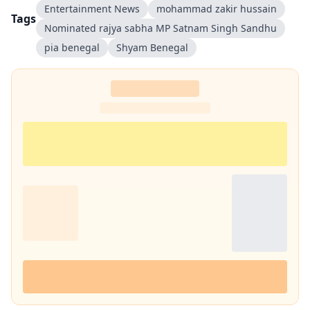
Entertainment News
mohammad zakir hussain
Tags
Nominated rajya sabha MP Satnam Singh Sandhu
pia benegal
Shyam Benegal