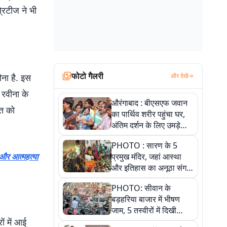
रिटीज ने भी
फोटो गैलरी
ना है. इस
और देखें
 रवीना के
औरंगाबाद : बीएसएफ जवान
कत को
का पार्थिव शरीर पहुंचा घर,
अंतिम दर्शन के लिए उमड़े
लोग
PHOTO : सारण के 5
 और आत्महत्या
प्रमुख मंदिर, जहां आस्था
और इतिहास का अनूठा संगम,
तस्वीरों में जानिए
PHOTO: सीवान के
बड़हरिया बाजार में भीषण
जाम, 5 तस्वीरों में दिखी
ों में आई
अव्यवस्था