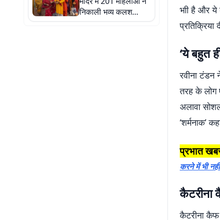
मंदिर में 201 महिलाओं ने
भाी है और ये
निकाली भव्य कलश
शोभायात्रा, शिवलिंग
प्रतिक्रिया द
प्राण-प्रतिष्ठा महोत्सव
शुरू
‘ये बहुत 
रवीना टंडन न
तरह के लोग ए
अलावा सोशल म
‘शर्मनाक’ कहा
प्रभात खबर
करने में भी नह
कैटरीना क
कैटरीना कैफ 