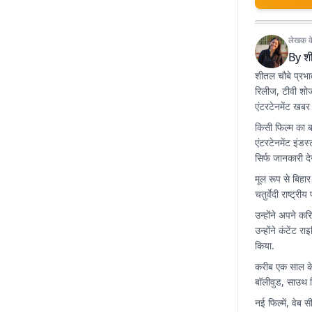
लेखक के 
By
श
शीतल चौबे प्रभा
रिलीज, टीवी शो
एंटरटेनमेंट खबर
किसी फिल्म का 
एंटरटेनमेंट इंड
सिर्फ जानकारी द
मूल रूप से बिहार
चतुर्वेदी राष्ट्र
उन्होंने अपने कर
उन्होंने कंटें
किया.
करीब एक साल के 
बॉलीवुड, साउथ स
नई फिल्में, वेब