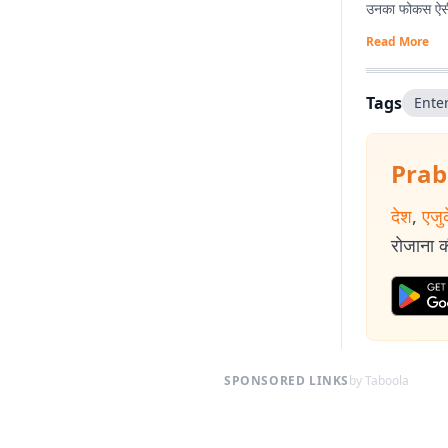
उनका फोकस ऐसी स
Read More
Tags
Ente
Prab
देश
,
एजु
रोजाना की
SPONSORED LINKS
by Taboola