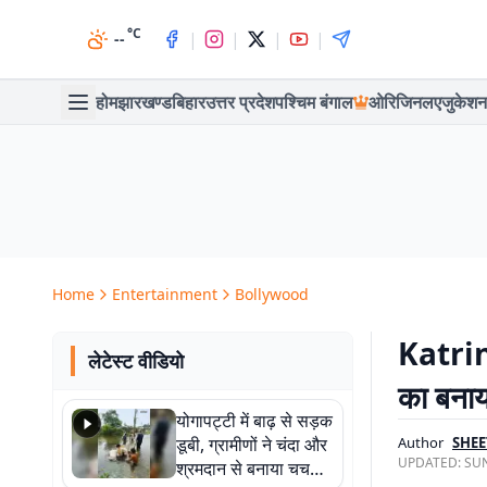
°C
|
|
|
|
--
होम
झारखण्ड
बिहार
उत्तर प्रदेश
पश्चिम बंगाल
ओरिजिनल
एजुकेशन
Home
Entertainment
Bollywood
Katrina
लेटेस्ट वीडियो
का बनाय
योगापट्टी में बाढ़ से सड़क
डूबी, ग्रामीणों ने चंदा और
Author
SHEE
UPDATED:
SUN
श्रमदान से बनाया चचरी