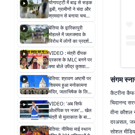
योगापट्टी में बाढ़ से सड़क
डूबी, ग्रामीणों ने चंदा और
श्रमदान से बनाया चचरी
पुल
बेतिया के द्वारिकापुरी
मोहल्ले में जलजमाव के
विरोध में लोगों का प्रदर्शन,
स्थायी समाधान की मांग
VIDEO : मंत्री दीपक
प्रकाश के MLC बनने पर
क्या बोले उपेंद्र कुशवाहा,
सुनिए
संगम स्न
बेतिया: श्रावण अष्टमी पर
शिवमय हुआ मनोकामना
मंदिर, जलाभिषेक के लिए
कैटरीना कैफ ह
लगी लंबी कतारें
चिदानन्द सरस
VIDEO: 'अब सिर्फ
ओलंपिक पर नजर'... खेल
वीना कौशल नज
मंत्री से मुलाकात के बाद
दरअसल, जब क
जैसमीन लंबोरिया का बड़ा
बेतिया: नीमिया माई स्थान
बयान
सोशल मीडिया प