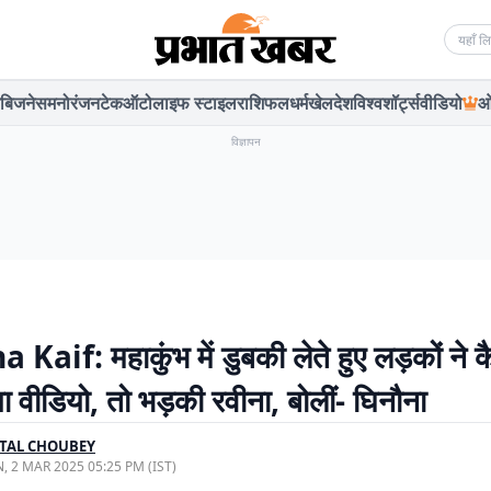
Searc
बिजनेस
मनोरंजन
टेक
ऑटो
लाइफ स्टाइल
राशिफल
धर्म
खेल
देश
विश्व
शॉर्ट्स
वीडियो
ओ
विज्ञापन
 Kaif: महाकुंभ में डुबकी लेते हुए लड़कों ने क
ा वीडियो, तो भड़की रवीना, बोलीं- घिनौना
TAL CHOUBEY
, 2 MAR 2025 05:25 PM (IST)