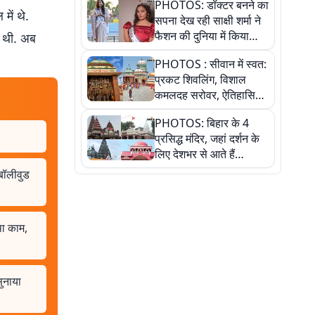
PHOTOS: डॉक्टर बनने का
में थे.
सपना देख रही साक्षी शर्मा ने
फैशन की दुनिया में किया
ई थी. अब
कमाल,जानिए बेगूसराय की
PHOTOS : सीवान में स्वत:
बेटी ने कैसे दी अपने सपनों
प्रकट शिवलिंग, विशाल
को उड़ान
कमलदह सरोवर, ऐतिहासिक
महेंद्रनाथ मंदिर और घंटाघर
PHOTOS: बिहार के 4
की कहानी, तस्वीरों में देखिए
प्रसिद्ध मंदिर, जहां दर्शन के
लिए देशभर से आते हैं
श्रद्धालु, जानिए इनकी
 बॉलीवुड
खासियत
था काम,
सुनाया