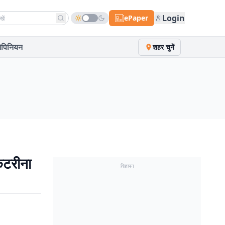
h news
Login
ePaper
पिनियन
शहर चुनें
ैटरीना
विज्ञापन