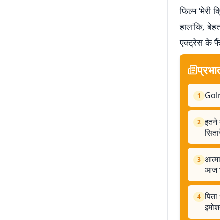
फिल्म ‘मेरी 
हालांकि, बे
एक्ट्रेस के फै
प्रभा
Golm
1
इतने 
2
सितार
आत्मा
3
आज भ
पिता 
4
इमोश