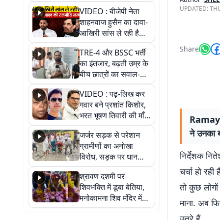
UPDATED:
THU
VIDEO : बीजेपी नेता
शाहनवाज हुसैन का दावा-
आखिरी सांस ले रही है
RJD, तेजस्वी को लेकर
Share
TRE-4 और BSSC भर्ती
क्या कहा, सुनिए
का इंतजार, बढ़ती उम्र के
बीच छात्रों का सवाल-
आखिर कब आएगी बहाली?
VIDEO : पढ़-लिख कर
देखें वीडियो
गवार बने प्रशांत किशोर,
भरत भूषण तिवारी की माँ ने
Ramayana
कहा नहीं थी उम्मीद, बेटा
ने उनका 
जर्जर सड़क से परेशान
था तो किसी को बोलने की
ग्रामीणों का अनोखा
नहीं थी हिम्मत
निर्देशक नि
विरोध, सड़क पर धान
रोपकर और खाद डालकर
चर्चा हो रह
श्रावण दशमी पर
जताया आक्रोश
तो कुछ लोगो
शिवभक्ति में डूबा बेतिया,
मनोकामना शिव मंदिर में
माना. अब फिल
हुआ भव्य श्रृंगार
उतरे हैं.