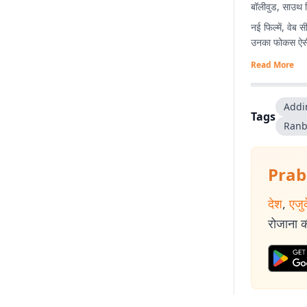
बॉलीवुड, साउथ स
नई फिल्में, वेब
उनका फोकस ऐसी स
Read More
Addi
Tags
Ranb
Prab
देश
,
एजु
रोजाना की