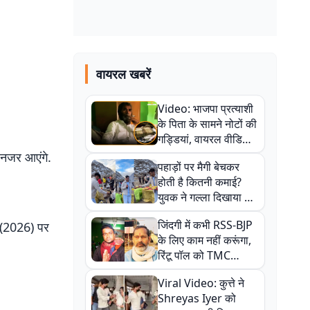
वायरल खबरें
Video: भाजपा प्रत्याशी
के पिता के सामने नोटों की
गड्डियां, वायरल वीडियो
से राजनीति में उबाल,
 नजर आएंगे.
पहाड़ों पर मैगी बेचकर
अजित महतो बोले- TMC
होती है कितनी कमाई?
की गंदी चाल
युवक ने गल्ला दिखाया तो
नौकरी वालों के खड़े हो गए
जिंदगी में कभी RSS-BJP
ी (2026) पर
कान
के लिए काम नहीं करूंगा,
रिंटू पॉल को TMC
ऑफिस में ले जाकर पीटा,
Viral Video: कुत्ते ने
Video वायरल
Shreyas Iyer को