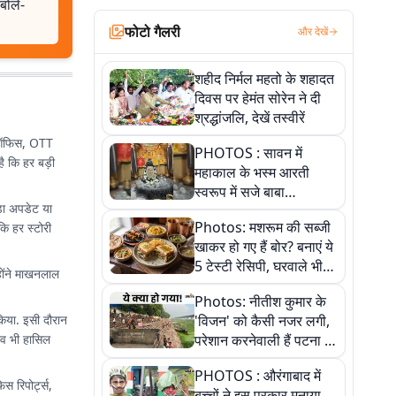
बोले-
फोटो गैलरी
और देखें
शहीद निर्मल महतो के शहादत
दिवस पर हेमंत सोरेन ने दी
श्रद्धांजलि, देखें तस्वीरें
्स ऑफिस, OTT
PHOTOS : सावन में
ै कि हर बड़ी
महाकाल के भस्म आरती
स्वरूप में सजे बाबा
़ा अपडेट या
औघड़दानी, तस्वीरों में करें
Photos: मशरूम की सब्जी
ि हर स्टोरी
अद्भुत दर्शन
खाकर हो गए हैं बोर? बनाएं ये
5 टेस्टी रेसिपी, घरवाले भी
्होंने माखनलाल
मांगेंगे बार-बार
Photos: नीतीश कुमार के
किया. इसी दौरान
'विजन' को कैसी नजर लगी,
भव भी हासिल
परेशान करनेवाली हैं पटना में
गंगा घाट की ये 11 तस्वीरें
PHOTOS : औरंगाबाद में
 रिपोर्ट्स,
बच्चों ने इस प्रकार मनाया