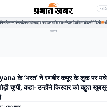
Searc
बिजनेस
मनोरंजन
टेक
ऑटो
लाइफ स्टाइल
राशिफल
धर्म
खेल
देश
विश्व
शॉर्ट्स
वीडियो
ओ
विज्ञापन
na के ‘भरत’ ने रणबीर कपूर के लुक पर मचे
ोड़ी चुप्पी, कहा- उन्होंने किरदार को बहुत खूबसू
ै
TAL CHOUBEY