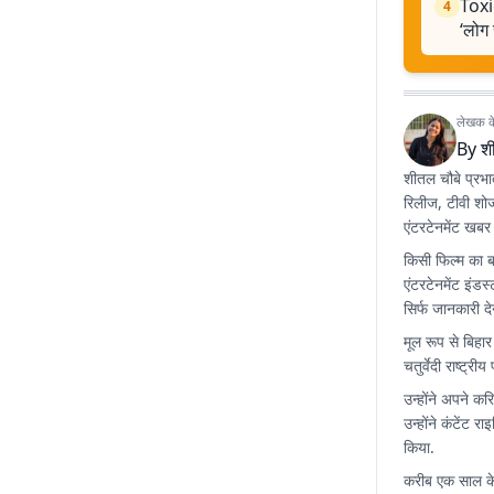
Toxic
4
‘लोग स
लेखक के 
By
श
शीतल चौबे प्रभा
रिलीज, टीवी शो
एंटरटेनमेंट खबर
किसी फिल्म का 
एंटरटेनमेंट इंड
सिर्फ जानकारी द
मूल रूप से बिहार
चतुर्वेदी राष्ट्र
उन्होंने अपने कर
उन्होंने कंटें
किया.
करीब एक साल के 