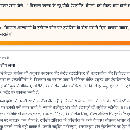
आकर लगा जैसे..." विकास खन्ना के न्यू यॉर्क रेस्टोरेंट 'बंगलो' को लेकर क्या बोले
?
: कियारा आडवाणी के इंटीमेट सीन पर ट्रोलिंग के बीच यश ने दिया करारा जवाब, 
राहेंगे’
बारे में
शीष लता
डिजिटल मीडिया की अनुभवी पत्रकार और कंटेंट स्ट्रेटेजिस्ट हैं. पत्रकारिता और डिजिटल कंटेंट
 ज्यादा का एक्सपीरियंस है. फिलहाल वह प्रभात खबर में सीनियर कंटेंट राइटर और एंटरटेनमेंट ह
 वह बॉलीवुड, टेलीविजन, ओटीटी, वेब सीरीज, बॉक्स ऑफिस, सेलिब्रिटी इंटरव्यू, एंटरटेनमेंट ट्र
 कंटेंट पर फोकस करती हैं.
लिज्म हमेशा से उनकी सबसे पसंदीदा बीट रही है. फिल्मों से लेकर टीवी, ओटीटी और सेलिब्रिटी वर
पर उनकी पैनी नजर रहती है. उन्होंने बॉलीवुड और टीवी इंडस्ट्री की थ्रोबैक स्टोरीज, 
, सेलिब्रिटी लाइफस्टाइल, वायरल मोमेंट्स, वेब सीरीज रिव्यू, बॉक्स ऑफिस रिपोर्ट्स और एक
ोरीज पर लगातार काम किया है. ट्रेंडिंग टॉपिक्स को ऑडियंस की पसंद के साथ जोड़कर आसान
रना उनकी सबसे बड़ी ताकत है. उनकी राइटिंग में फैक्ट्स, इनसाइट्स और एंटरटेनमेंट का ऐसा बै
भव