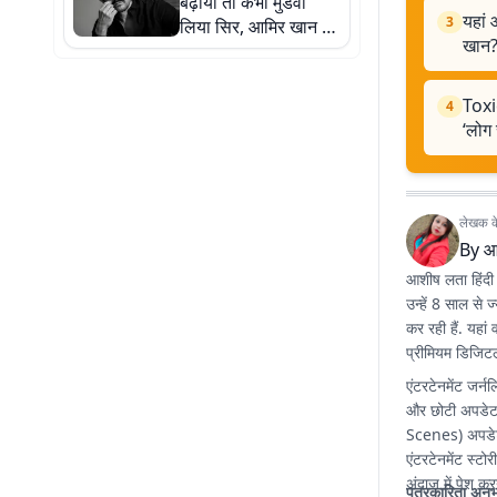
बढ़ाया तो कभी मुंडवा
यहां 
3
लिया सिर, आमिर खान के
खान
7 रोल, जिन्हें देखकर आप
भी कहेंगे - 'ये सिर्फ आमिर
ही कर सकते थे'
Toxic
4
‘लोग स
लेखक के 
By
आ
आशीष लता हिंदी 
उन्हें 8 साल से
कर रही हैं. यहां
प्रीमियम डिजिटल
एंटरटेनमेंट जर्न
और छोटी अपडेट 
Scenes) अपडेट्स
एंटरटेनमेंट स्ट
अंदाज में पेश क
पत्रकारिता अनु