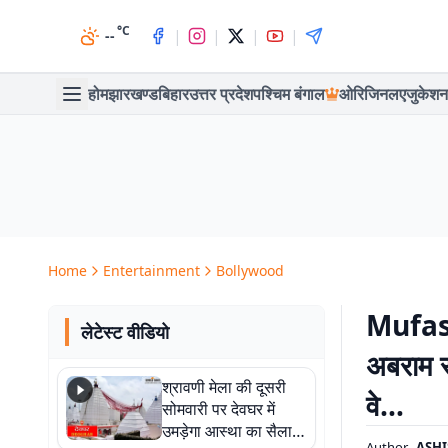
°C
|
|
|
|
--
होम
झारखण्ड
बिहार
उत्तर प्रदेश
पश्चिम बंगाल
ओरिजिनल
एजुकेशन
Home
Entertainment
Bollywood
Mufasa
लेटेस्ट वीडियो
अबराम स
श्रावणी मेला की दूसरी
वे…
सोमवारी पर देवघर में
उमड़ेगा आस्था का सैलाब,
Author
ASHI