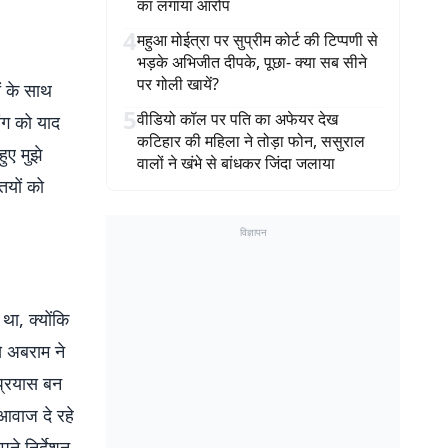
का लगाया आरोप
4
महुआ मोईत्रा पर सुप्रीम कोर्ट की टिप्पणी से
भड़के अभिजीत दीपके, पूछा- क्या सब सीने
पर गोली खायें?
ं के साथ
5
वीडियो कॉल पर पति का अफेयर देख
िंग को याद
कटिहार की महिला ने तोड़ा फोन, ससुराल
ुए मुझे
वालों ने खंभे से बांधकर जिंदा जलाया
तियों को
विज्ञापन
ा, क्योंकि
े अबराम ने
प्रयास बन
 आवाज दे रहे
पने निर्देशन