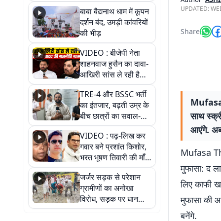
तीन लाख से अधिक
UPDATED:
WED
बाबा बैद्यनाथ धाम में कूपन
श्रद्धालुओं के पहुंचने का
दर्शन बंद, उमड़ी कांवरियों
अनुमान
Share
की भीड़
VIDEO : बीजेपी नेता
शाहनवाज हुसैन का दावा-
आखिरी सांस ले रही है
RJD, तेजस्वी को लेकर
TRE-4 और BSSC भर्ती
क्या कहा, सुनिए
Mufasa T
का इंतजार, बढ़ती उम्र के
साथ स्क्र
बीच छात्रों का सवाल-
आखिर कब आएगी बहाली?
आएंगे. अब
VIDEO : पढ़-लिख कर
देखें वीडियो
गवार बने प्रशांत किशोर,
Mufasa The
भरत भूषण तिवारी की माँ ने
मुफासा: द लाय
कहा नहीं थी उम्मीद, बेटा
जर्जर सड़क से परेशान
था तो किसी को बोलने की
लिए काफी खास
ग्रामीणों का अनोखा
नहीं थी हिम्मत
विरोध, सड़क पर धान
मुफासा की आव
रोपकर और खाद डालकर
बनेंगे.
जताया आक्रोश