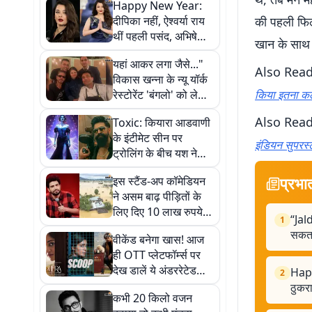
Happy New Year:
दीपिका नहीं, ऐश्वर्या राय
की पहली फिल्
थीं पहली पसंद, अभिषेक
खान के साथ क
बच्चन की वजह से ठुकराई
यहां आकर लगा जैसे..."
थी शाहरुख की फिल्म
Also Rea
विकास खन्ना के न्यू यॉर्क
रेस्टोरेंट 'बंगलो' को लेकर
किया इतना कल
क्या बोले शाहरुख खान?
Also Rea
Toxic: कियारा आडवाणी
के इंटीमेट सीन पर
इंडियन सुपरस
ट्रोलिंग के बीच यश ने
दिया करारा जवाब, बोले-
प्रभा
इस स्टैंड-अप कॉमेडियन
‘लोग सराहेंगे’
ने असम बाढ़ पीड़ितों के
लिए दिए 10 लाख रुपये,
“Jal
1
CM हिमंत बिस्वा सरमा ने
सकता
वीकेंड बनेगा खास! आज
ट्वीट कर जताया आभार
ही OTT प्लेटफॉर्म्स पर
देख डालें ये अंडररेटेड
Happ
2
फिल्में
ठुकर
कभी 20 किलो वजन