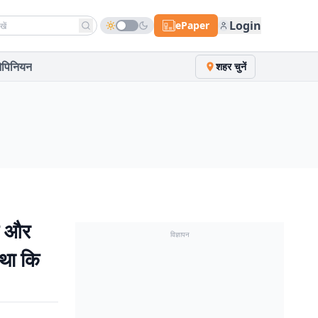
h news
Login
ePaper
पिनियन
शहर चुनें
न और
विज्ञापन
 था कि