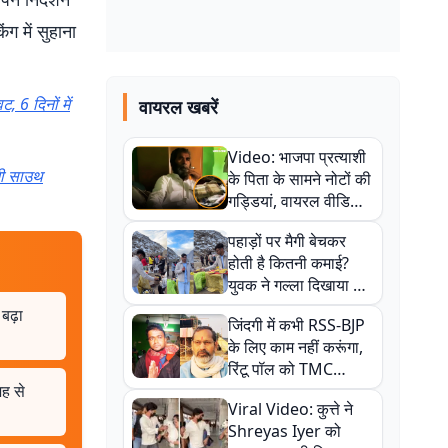
ग में सुहाना
 6 दिनों में
वायरल खबरें
Video: भाजपा प्रत्याशी
भी साउथ
के पिता के सामने नोटों की
गड्डियां, वायरल वीडियो
से राजनीति में उबाल,
पहाड़ों पर मैगी बेचकर
अजित महतो बोले- TMC
होती है कितनी कमाई?
की गंदी चाल
युवक ने गल्ला दिखाया तो
नौकरी वालों के खड़े हो गए
बढ़ा
जिंदगी में कभी RSS-BJP
कान
के लिए काम नहीं करूंगा,
रिंटू पॉल को TMC
ह से
ऑफिस में ले जाकर पीटा,
Viral Video: कुत्ते ने
Video वायरल
Shreyas Iyer को