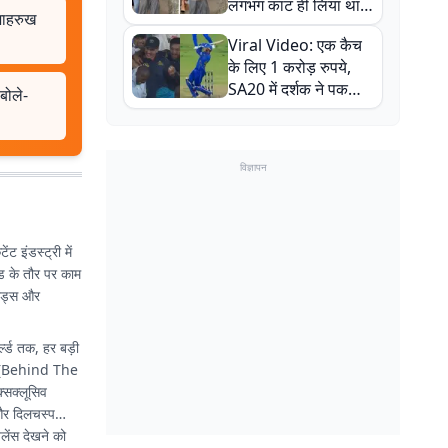
लगभग काट ही लिया था,
 शाहरुख
न्यूजीलैंड सीरीज से पहले
Viral Video: एक कैच
बाल-बाल बचे
के लिए 1 करोड़ रुपये,
SA20 में दर्शक ने पकड़ा
बोले-
एक हाथ से गजब का कैच
विज्ञापन
 इंडस्ट्री में
ेड के तौर पर काम
ेंड्स और
्ल्ड तक, हर बड़ी
BTS (Behind The
्सक्लूसिव
 और दिलचस्प
लेंस देखने को