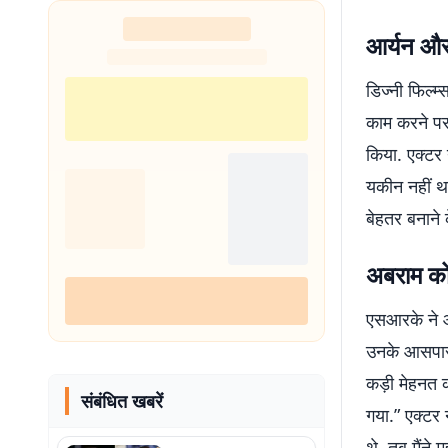
आर्यन और
डिज्नी फिल्म
काम करने पर 
किया. एक्टर 
यकीन नहीं था 
बेहतर बनाने
अबराम को
एसआरके ने आ
उनके आसपास 
कड़ी मेहनत 
संबंधित खबरें
गया.” एक्टर 
थे, तब मैंने 