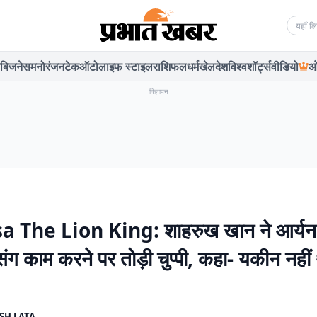
Searc
बिजनेस
मनोरंजन
टेक
ऑटो
लाइफ स्टाइल
राशिफल
धर्म
खेल
देश
विश्व
शॉर्ट्स
वीडियो
ओ
विज्ञापन
 The Lion King: शाहरुख खान ने आर्य
ंग काम करने पर तोड़ी चुप्पी, कहा- यकीन नहीं
SH LATA