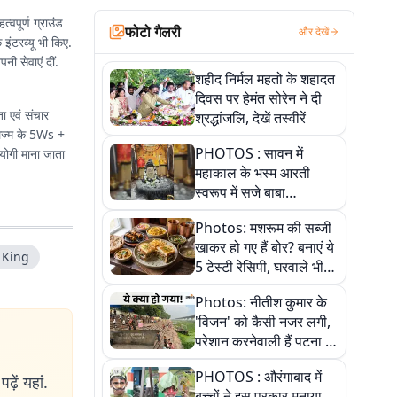
्वपूर्ण ग्राउंड
फोटो गैलरी
और देखें
 इंटरव्यू भी किए.
नी सेवाएं दीं.
शहीद निर्मल महतो के शहादत
दिवस पर हेमंत सोरेन ने दी
ा एवं संचार
श्रद्धांजलि, देखें तस्वीरें
्नलिज्म के 5Ws +
PHOTOS : सावन में
योगी माना जाता
महाकाल के भस्म आरती
स्वरूप में सजे बाबा
औघड़दानी, तस्वीरों में करें
Photos: मशरूम की सब्जी
अद्भुत दर्शन
खाकर हो गए हैं बोर? बनाएं ये
 King
5 टेस्टी रेसिपी, घरवाले भी
मांगेंगे बार-बार
Photos: नीतीश कुमार के
'विजन' को कैसी नजर लगी,
परेशान करनेवाली हैं पटना में
गंगा घाट की ये 11 तस्वीरें
PHOTOS : औरंगाबाद में
ढ़ें यहां.
बच्चों ने इस प्रकार मनाया