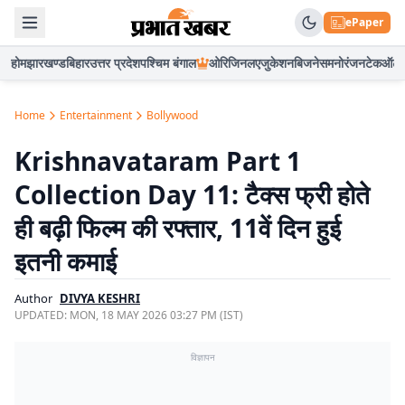
ePaper
होम
झारखण्ड
बिहार
उत्तर प्रदेश
पश्चिम बंगाल
ओरिजिनल
एजुकेशन
बिजनेस
मनोरंजन
टेक
ऑटो
Home
Entertainment
Bollywood
Krishnavataram Part 1
Collection Day 11: टैक्स फ्री होते
ही बढ़ी फिल्म की रफ्तार, 11वें दिन हुई
इतनी कमाई
Author
DIVYA KESHRI
UPDATED:
MON, 18 MAY 2026 03:27 PM (IST)
विज्ञापन