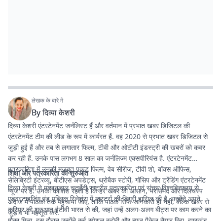
लेखक के बारे में
By
दिव्या केशरी
दिव्या केशरी एंटरटेनमेंट जर्नलिस्ट हैं और वर्तमान में प्रभात खबर डिजिटल की
एंटरटेनमेंट टीम की लीड के रूप में कार्यरत हैं. वह 2020 से प्रभात खबर डिजिटल से
जुड़ी हुई हैं और तब से लगातार फिल्म, टीवी और ओटीटी इंडस्ट्री की खबरों को कवर
कर रही हैं. उनके पास लगभग 8 साल का जर्नलिज्म एक्सपीरियंस है. एंटरटेनमेंट
पत्रकारिता में उनकी मजबूत पकड़ फिल्म, वेब सीरीज, टीवी शो, बॉक्स ऑफिस,
शिक्षा और पत्रकारिता की शुरुआत
सेलिब्रिटी इंटरव्यू, बीटीएस अपडेट्स, थ्रोबैक स्टोरी, गॉसिप और ट्रेंडिंग एंटरटेनमेंट
दिव्या केशरी ने माखनलाल चतुर्वेदी राष्ट्रीय पत्रकारिता एवं संचार विश्वविद्यालय से
न्यूज पर है. उनकी कोशिश रहती है कि हर खबर को आसान, भरोसेमंद और दिलचस्प
एडवरटाइजिंग एंड पब्लिक रिलेशंस में मास्टर्स की डिग्री हासिल की है. उन्होंने अपने
अंदाज में पाठकों तक पहुंचाया जाए, ताकि पाठक सिर्फ जानकारी ही नहीं, बल्कि खबर से
करियर की शुरुआत ईटीवी भारत से की, जहां उन्हें अलग-अलग बीट्स पर काम करने का
जुड़ाव भी महसूस करें.
मौका मिला. इस दौरान उन्होंने कई स्पेशल स्टोरी और न्यूज पैकेज तैयार किए. झारखंड