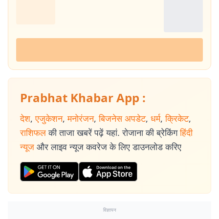
Prabhat Khabar App :
देश
,
एजुकेशन
,
मनोरंजन
,
बिजनेस अपडेट
,
धर्म
,
क्रिकेट
,
राशिफल
की ताजा खबरें पढ़ें यहां. रोजाना की ब्रेकिंग
हिंदी
न्यूज
और लाइव न्यूज कवरेज के लिए डाउनलोड करिए
विज्ञापन