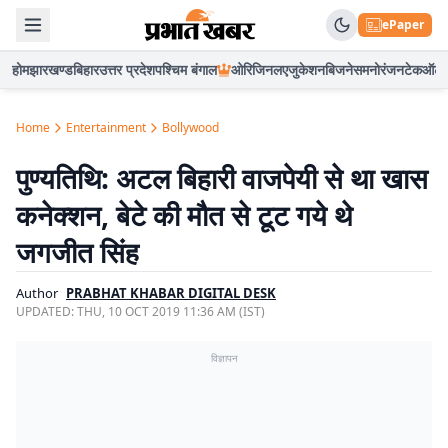
ePaper
होम
झारखण्ड
बिहार
उत्तर प्रदेश
पश्चिम बंगाल
ओरिजिनल
एजुकेशन
बिजनेस
मनोरंजन
टेक
ऑटो
Home
Entertainment
Bollywood
पुण्यतिथि: अटल बिहारी वाजपेयी से था खास
कनेक्‍शन, बेटे की मौत से टूट गये थे
जगजीत सिंह
Author
PRABHAT KHABAR DIGITAL DESK
UPDATED:
THU, 10 OCT 2019 11:36 AM (IST)
विज्ञापन