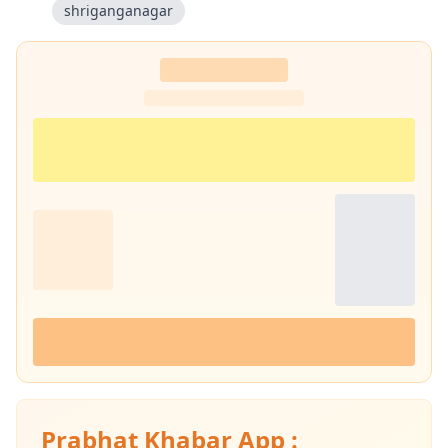
shriganganagar
Prabhat Khabar App :