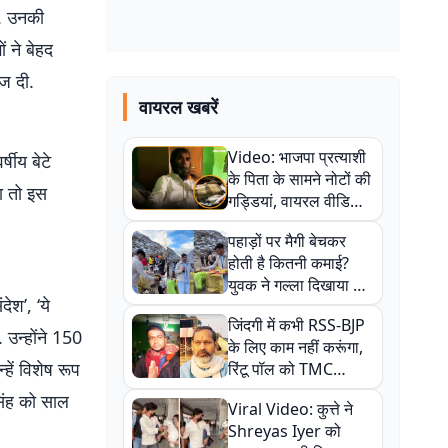
ा. उनकी
 ने बेहद
ाज दी.
वायरल खबरें
Video: भाजपा प्रत्याशी
षीय बेटे
के पिता के सामने नोटों की
रा तो इस
गड्डियां, वायरल वीडियो
से राजनीति में उबाल,
पहाड़ों पर मैगी बेचकर
अजित महतो बोले- TMC
होती है कितनी कमाई?
की गंदी चाल
युवक ने गल्ला दिखाया तो
देश’, ‘ये
नौकरी वालों के खड़े हो गए
जिंदगी में कभी RSS-BJP
कान
 उन्‍होंने 150
के लिए काम नहीं करूंगा,
हें विशेष रूप
रिंटू पॉल को TMC
ऑफिस में ले जाकर पीटा,
िंह को साल
Viral Video: कुत्ते ने
Video वायरल
Shreyas Iyer को