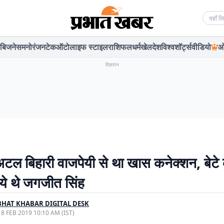
Searc
बिजनेस
मनोरंजन
टेक
ऑटो
लाइफ स्टाइल
राशिफल
धर्म
खेल
देश
विश्व
शॉर्ट्स
वीडियो
ओ
विज्ञापन
 अटल बिहारी वाजपेयी से था खास कनेक्‍शन, बेटे
गये थे जगजीत सिंह
HAT KHABAR DIGITAL DESK
, 8 FEB 2019 10:10 AM (IST)