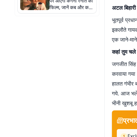
पर आएगी कंगना रनौत की
फिल्म, जानें कब और कहां
अटल बिहारी व
देख पाएंगे
भूतपूर्व प्र
इकलौते गायक-
एक जाने-मान
कहां तुम चल
जगजीत सिंह क
करवाया गया थ
हालत गंभीर 
गये. आज भले
भीनी खुशबू हम
प्रभा
Exclu
1