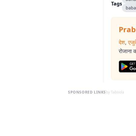
Tags
baba 
Prab
देश
,
एजु
रोजाना की
SPONSORED LINKS
by Taboola