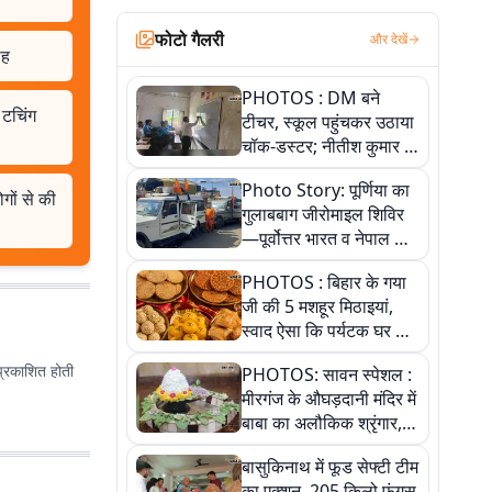
फोटो गैलरी
और देखें
ाह
PHOTOS : DM बने
 टचिंग
टीचर, स्कूल पहुंचकर उठाया
चॉक-डस्टर; नीतीश कुमार के
इस चहेते अधिकारी को
Photo Story: पूर्णिया का
जानिए
ोगों से की
गुलाबबाग जीरोमाइल शिविर
—पूर्वोत्तर भारत व नेपाल के
कांवरियों का प्रमुख सेवा धाम
PHOTOS : बिहार के गया
जी की 5 मशहूर मिठाइयां,
स्वाद ऐसा कि पर्यटक घर ले
जाना नहीं भूलते, तस्वीरों में
प्रकाशित होती
PHOTOS: सावन स्पेशल :
देखें
मीरगंज के औघड़दानी मंदिर में
बाबा का अलौकिक श्रृंगार,
तस्वीरों में देखें महादेव के कई
बासुकिनाथ में फूड सेफ्टी टीम
मनमोहक स्वरूप
का एक्शन, 205 किलो फंगस