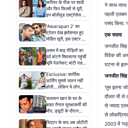
करियर के पीक पर शादी
ने साथ-साथ क
और फिर फिल्मों से दूरी,
पहली एलबम ‘
इन बॉलीवुड एक्ट्रेसेस ने
चुनी अलग राह
पसंद किया. प
'Awarapan 2' का
ट्रेलर देख इमोशनल हुए
एक सदमा
मोहित सूरी, इस एक्टर के
लिए लिखा हार्ट टचिंग नोट
जगजीत सिंह औ
असम में बाढ़ पीड़ितों का
विवेक की अचा
दर्द बांटने शिवसागर पहुंचीं
भूमि पेडनेकर; बांटी राहत
घटना से इतना 
सामग्री, लोगों से की मदद
Exclusive: कार्तिक
की अपील
जगजीत सिंह 
डार्लिंग तुमसे जलन नहीं
होती... लेकिन ये लोग
‘तुम इतना जो 
लड़वाने पर लगे हैं
दौलत भी ले लो
सलमान खान के घर के
बाहर तैनात सुरक्षाकर्मी की
से ज्यादा एलब
मौत, ड्यूटी के दौरान
से लोकप्रि
अचानक आया हार्ट अटैक
थिएटर के बाद अब ओटीटी
2003 में ‘पद