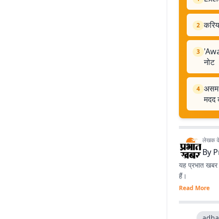
करियर
2
'Awa
3
नोट
असम म
4
मदद 
लेखक के 
By
P
यह प्रभात खबर क
हैं।
Read More
adha