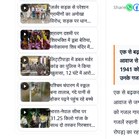
कहा नहीं थी उम्मीद, बेटा
जर्जर सड़क से परेशान
Share
था तो किसी को बोलने की
ग्रामीणों का अनोखा
नहीं थी हिम्मत
विरोध, सड़क पर धान
रोपकर और खाद डालकर
श्रावण दशमी पर
जताया आक्रोश
शिवभक्ति में डूबा बेतिया,
मनोकामना शिव मंदिर में
एक से बढ
हुआ भव्य श्रृंगार
लिट्टीपाड़ा में डबल मर्डर
आवाज से 
कांड का पुलिस ने किया
1941 को 
खुलासा, 12 घंटे में आरोपी
उनके गजल
गिरफ्तार
पश्चिम चंपारण में स्कूल
एक से बढ़कर
बना तालाब, गंदे पानी से
होकर पढ़ने पहुंच रहे बच्चे
आवाज से जग
भारत-नेपाल सीमा पर
को गजल गायक
31.25 किलो गांजा के
गजलें रुहानी
साथ दो तस्कर गिरफ्तार,
रोपड़) का र
नेपाली नंबर की बाइक
जब्त