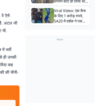
लगभग काट ही लिया था,
न्यूजीलैंड सीरीज से पहले
Viral Video: एक कैच
बाल-बाल बचे
 वे ऐसे
के लिए 1 करोड़ रुपये,
SA20 में दर्शक ने पकड़ा
ी है. अटल जी
एक हाथ से गजब का कैच
ा भी.
विज्ञापन
ें भर्ती
 से ही उनकी
लविदा कह
की की भीनी-