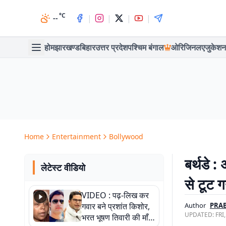
°C
|
|
|
|
--
होम
झारखण्ड
बिहार
उत्तर प्रदेश
पश्चिम बंगाल
ओरिजिनल
एजुकेशन
Home
Entertainment
Bollywood
बर्थडे :
लेटेस्ट वीडियो
से टूट 
VIDEO : पढ़-लिख कर
गवार बने प्रशांत किशोर,
Author
PRAB
UPDATED:
FRI
भरत भूषण तिवारी की माँ ने