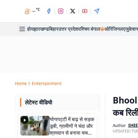
°C
|
|
|
|
--
होम
झारखण्ड
बिहार
उत्तर प्रदेश
पश्चिम बंगाल
ओरिजिनल
एजुकेशन
Home
Entertainment
Bhool B
लेटेस्ट वीडियो
कब रिली
योगापट्टी में बाढ़ से सड़क
डूबी, ग्रामीणों ने चंदा और
Author
SHEE
UPDATED:
TUE
श्रमदान से बनाया चचरी