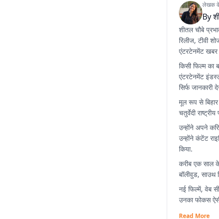
लेखक के 
By
श
शीतल चौबे प्रभा
रिलीज, टीवी शो
एंटरटेनमेंट खबर
किसी फिल्म का 
एंटरटेनमेंट इंड
सिर्फ जानकारी द
मूल रूप से बिहार
चतुर्वेदी राष्ट्र
उन्होंने अपने कर
उन्होंने कंटें
किया.
करीब एक साल के 
बॉलीवुड, साउथ स
नई फिल्में, वेब
उनका फोकस ऐसी स
Read More