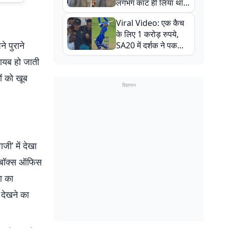
लगभग काट ही लिया था,
न्यूजीलैंड सीरीज से पहले
Viral Video: एक कैच
बाल-बाल बचे
के लिए 1 करोड़ रुपये,
े पुराने
SA20 में दर्शक ने पकड़ा
एक हाथ से गजब का कैच
 गायब हो जाती
ों को खूब
विज्ञापन
जी’ में देखा
्म बॉक्स ऑफिस
ा का
 देखने का