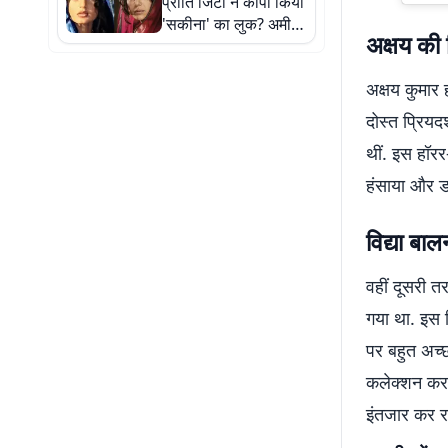
प्रीति जिंटा ने कॉपी किया
'सकीना' का लुक? अमीषा
अक्षय की 
पटेल ने दिया जवाब
अक्षय कुमार ह
दोस्त प्रियदर
थीं. इस हॉरर
हंसाया और डर
विद्या बा
वहीं दूसरी त
गया था. इस फ
पर बहुत अच्
कलेक्शन कर च
इंतजार कर रहे