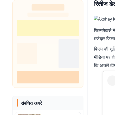
रिलीज डेट
शुरू
फिल्ममेकर्स 
मजेदार फिल्म
फिल्म की शूट
मीडिया पर शे
कि अच्छी टी
संबंधित खबरें