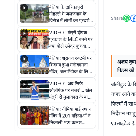
पुल
बेतिया के द्वारिकापुरी
मोहल्ले में जलजमाव के
Share
विरोध में लोगों का प्रदर्शन,
स्थायी समाधान की मांग
VIDEO : मंत्री दीपक
प्रकाश के MLC बनने पर
क्या बोले उपेंद्र कुशवाहा,
सुनिए
बेतिया: श्रावण अष्टमी पर
अक्षय कुम
शिवमय हुआ मनोकामना
फिल्म की 
मंदिर, जलाभिषेक के लिए
लगी लंबी कतारें
VIDEO: 'अब सिर्फ
बॉलीवुड के ख
ओलंपिक पर नजर'... खेल
नजर आने वाले
मंत्री से मुलाकात के बाद
फिल्मों में 
जैसमीन लंबोरिया का बड़ा
बेतिया: नीमिया माई स्थान
बयान
निर्देशन मशह
मंदिर में 201 महिलाओं ने
निकाली भव्य कलश
एक्साइटेड हैं.
शोभायात्रा, शिवलिंग
प्राण-प्रतिष्ठा महोत्सव