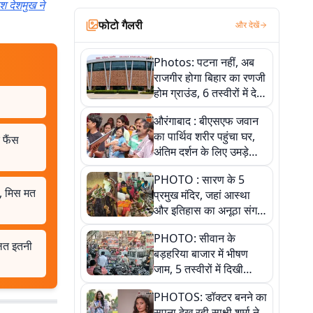
श देशमुख ने
फोटो गैलरी
और देखें
Photos: पटना नहीं, अब
राजगीर होगा बिहार का रणजी
होम ग्राउंड, 6 तस्वीरों में देखें
नए स्टेडियम की पूरी कहानी
औरंगाबाद : बीएसएफ जवान
का पार्थिव शरीर पहुंचा घर,
 फैंस
अंतिम दर्शन के लिए उमड़े
लोग
PHOTO : सारण के 5
, मिस मत
प्रमुख मंदिर, जहां आस्था
और इतिहास का अनूठा संगम,
तस्वीरों में जानिए
PHOTO: सीवान के
ालत इतनी
बड़हरिया बाजार में भीषण
जाम, 5 तस्वीरों में दिखी
अव्यवस्था
PHOTOS: डॉक्टर बनने का
सपना देख रही साक्षी शर्मा ने