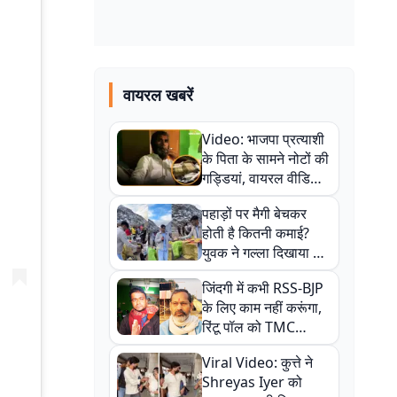
वायरल खबरें
Video: भाजपा प्रत्याशी
के पिता के सामने नोटों की
गड्डियां, वायरल वीडियो
से राजनीति में उबाल,
पहाड़ों पर मैगी बेचकर
अजित महतो बोले- TMC
होती है कितनी कमाई?
की गंदी चाल
युवक ने गल्ला दिखाया तो
नौकरी वालों के खड़े हो गए
जिंदगी में कभी RSS-BJP
कान
के लिए काम नहीं करूंगा,
रिंटू पॉल को TMC
ऑफिस में ले जाकर पीटा,
Viral Video: कुत्ते ने
Video वायरल
Shreyas Iyer को