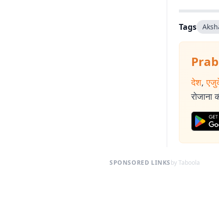
Tags
Aksh
Prab
देश
,
एजु
रोजाना की
SPONSORED LINKS
by Taboola