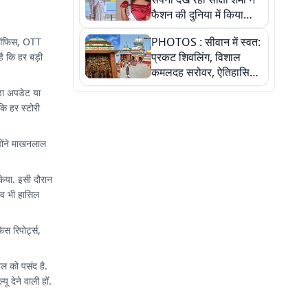
फैशन की दुनिया में किया
कमाल,जानिए बेगूसराय की
PHOTOS : सीवान में स्वत:
्स ऑफिस, OTT
बेटी ने कैसे दी अपने सपनों
प्रकट शिवलिंग, विशाल
ै कि हर बड़ी
को उड़ान
कमलदह सरोवर, ऐतिहासिक
महेंद्रनाथ मंदिर और घंटाघर
़ा अपडेट या
की कहानी, तस्वीरों में देखिए
ि हर स्टोरी
्होंने माखनलाल
किया. इसी दौरान
भव भी हासिल
 रिपोर्ट्स,
तल को पसंद है.
 देने वाली हों.