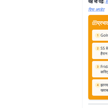
यह भी पढ़ें:
R
दिया अपडेट
प्रभा
Golm
1
SS R
2
हैरान
Frid
3
करिए
झारखं
4
खराब 