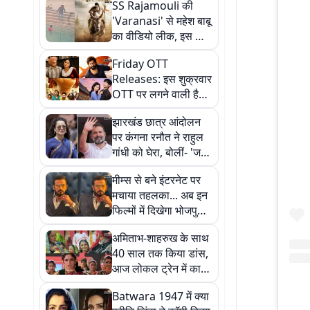
SS Rajamouli की
'Varanasi' से महेश बाबू
का वीडियो लीक, इस सीन
को देख कर फैंस हैरान
Friday OTT
Releases: इस शुक्रवार
OTT पर लगने वाली है
एंटरटेनमेंट की क्लास,
झारखंड छात्र आंदोलन
मिस मत करिए ये 8 नई
पर कंगना रनौत ने राहुल
रिलीज
गांधी को घेरा, बोलीं- 'जब
बच्चों की हालत इतनी
मीम्स से बने इंटरनेट पर
खराब है तो मिलने क्यों
मचाया तहलका... अब इन
नहीं जा रहे?'
फिल्मों में दिखेगा भोजपुरी
स्टार रवि किशन का
अमिताभ-शाहरुख के साथ
जलवा, देखें लिस्ट
40 साल तक किया डांस,
आज लोकल ट्रेन में काम
ढूंढती हैं रुबीना खान...
Batwara 1947 में क्या