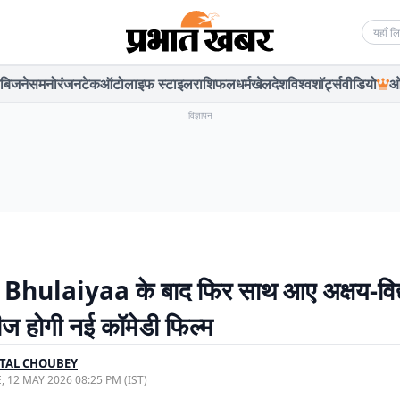
Searc
बिजनेस
मनोरंजन
टेक
ऑटो
लाइफ स्टाइल
राशिफल
धर्म
खेल
देश
विश्व
शॉर्ट्स
वीडियो
ओ
विज्ञापन
hulaiyaa के बाद फिर साथ आए अक्षय-विद्या
ज होगी नई कॉमेडी फिल्म
TAL CHOUBEY
, 12 MAY 2026 08:25 PM (IST)