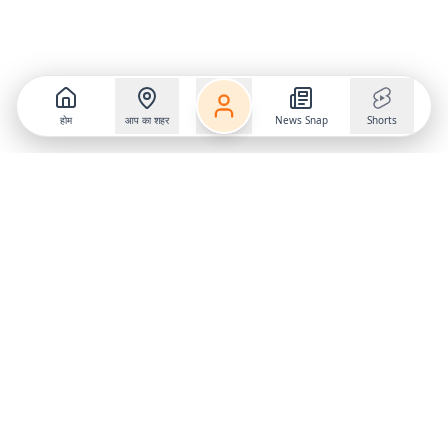
होम
आप का शहर
News Snap
Shorts
Follow us on
X
Download Mobile App
State
›
Jharkhand
›