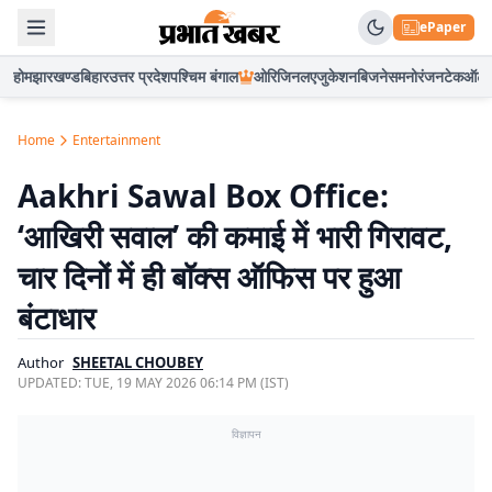
ePaper
होम
झारखण्ड
बिहार
उत्तर प्रदेश
पश्चिम बंगाल
ओरिजिनल
एजुकेशन
बिजनेस
मनोरंजन
टेक
ऑटो
Home
Entertainment
Aakhri Sawal Box Office:
‘आखिरी सवाल’ की कमाई में भारी गिरावट,
चार दिनों में ही बॉक्स ऑफिस पर हुआ
बंटाधार
Author
SHEETAL CHOUBEY
UPDATED:
TUE, 19 MAY 2026 06:14 PM (IST)
विज्ञापन