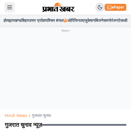
ePaper
होम
झारखण्ड
बिहार
उत्तर प्रदेश
पश्चिम बंगाल
ओरिजिनल
एजुकेशन
बिजनेस
मनोरंजन
टेक
ऑटो
विज्ञापन
Hindi News
गुजरात चुनाव
गुजरात चुनाव न्यूज़