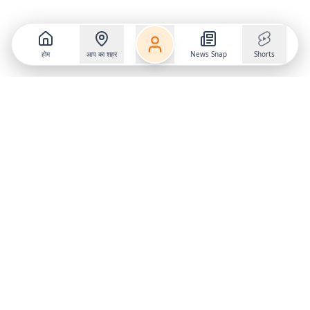
होम
आप का शहर
News Snap
Shorts
Follow us on
X
Download Mobile App
State
›
Jharkhand
›
Hindi News
Gumla News