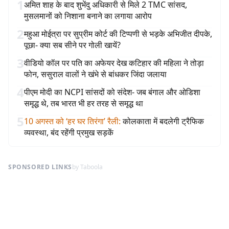
1
अमित शाह के बाद शुभेंदु अधिकारी से मिले 2 TMC सांसद,
मुसलमानों को निशाना बनाने का लगाया आरोप
2
महुआ मोईत्रा पर सुप्रीम कोर्ट की टिप्पणी से भड़के अभिजीत दीपके,
पूछा- क्या सब सीने पर गोली खायें?
3
वीडियो कॉल पर पति का अफेयर देख कटिहार की महिला ने तोड़ा
फोन, ससुराल वालों ने खंभे से बांधकर जिंदा जलाया
4
पीएम मोदी का NCPI सांसदों को संदेश- जब बंगाल और ओडिशा
समृद्ध थे, तब भारत भी हर तरह से समृद्ध था
5
10 अगस्त को ‘हर घर तिरंगा’ रैली
:
कोलकाता में बदलेगी ट्रैफिक
व्यवस्था, बंद रहेंगी प्रमुख सड़कें
SPONSORED LINKS
by Taboola