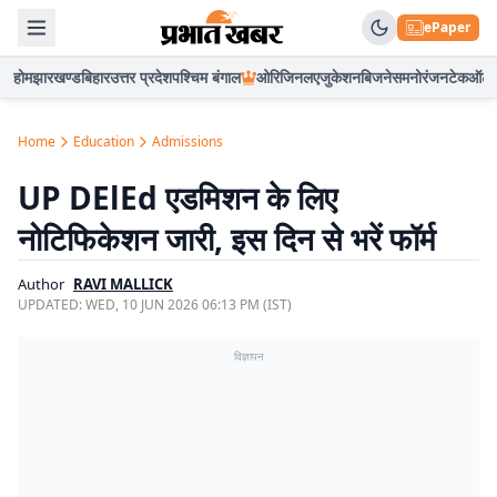
ePaper
होम
झारखण्ड
बिहार
उत्तर प्रदेश
पश्चिम बंगाल
ओरिजिनल
एजुकेशन
बिजनेस
मनोरंजन
टेक
ऑटो
Home
Education
Admissions
UP DElEd एडमिशन के लिए
नोटिफिकेशन जारी, इस दिन से भरें फॉर्म
Author
RAVI MALLICK
UPDATED:
WED, 10 JUN 2026 06:13 PM (IST)
विज्ञापन