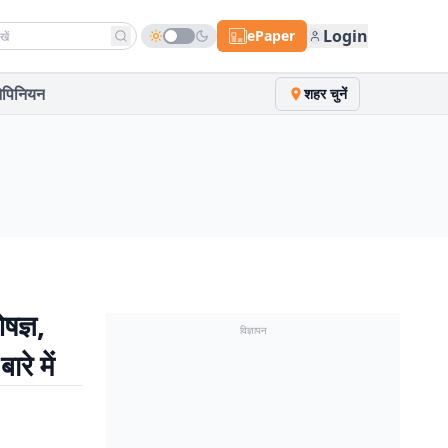
h news
Login
ePaper
पिनियन
शहर चुनें
षज्ञ,
विज्ञापन
े में