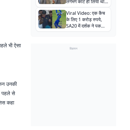
लगभग काट ही लिया था,
न्यूजीलैंड सीरीज से पहले
Viral Video: एक कैच
बाल-बाल बचे
के लिए 1 करोड़ रुपये,
SA20 में दर्शक ने पकड़ा
एक हाथ से गजब का कैच
पहले भी ऐसा
विज्ञापन
ेकिन उनकी
 पहले से
िसिस कहा