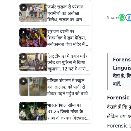
कहा नहीं थी उम्मीद, बेटा
जर्जर सड़क से परेशान
था तो किसी को बोलने की
ग्रामीणों का अनोखा
नहीं थी हिम्मत
Share
विरोध, सड़क पर धान
रोपकर और खाद डालकर
श्रावण दशमी पर
जताया आक्रोश
शिवभक्ति में डूबा बेतिया,
मनोकामना शिव मंदिर में
हुआ भव्य श्रृंगार
लिट्टीपाड़ा में डबल मर्डर
Forensi
कांड का पुलिस ने किया
Linguist 
खुलासा, 12 घंटे में आरोपी
गिरफ्तार
देता है, 
पश्चिम चंपारण में स्कूल
बातें.
बना तालाब, गंदे पानी से
होकर पढ़ने पहुंच रहे बच्चे
Forensic 
भारत-नेपाल सीमा पर
देखते हैं कि
31.25 किलो गांजा के
लेकिन क्या 
साथ दो तस्कर गिरफ्तार,
नेपाली नंबर की बाइक
Forensic 
जब्त