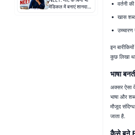
NEET: नीट के बिना भी
वर्तनी की
मेडिकल में बनाएं शानदार
करियर, 12वीं के मार्क्स
खास शब्
पर मिलेगा एडमिशन
उच्चारण 
इन बारीकियो
कुछ लिखा था
भाषा बनती
अक्सर ऐसा द
भाषा और शब्द
मौजूद संदिग्
जाता है.
कैसे बन