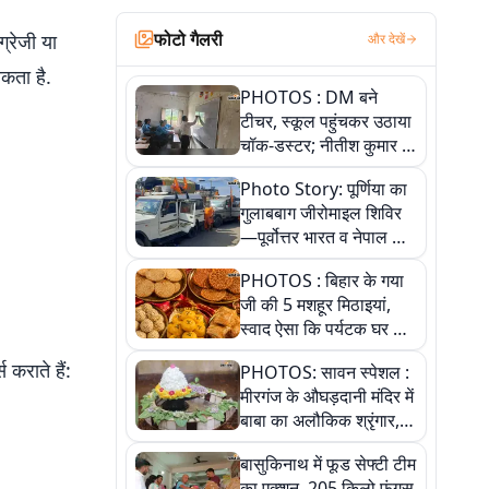
फोटो गैलरी
्रेजी या
और देखें
कता है.
PHOTOS : DM बने
टीचर, स्कूल पहुंचकर उठाया
चॉक-डस्टर; नीतीश कुमार के
इस चहेते अधिकारी को
Photo Story: पूर्णिया का
जानिए
गुलाबबाग जीरोमाइल शिविर
—पूर्वोत्तर भारत व नेपाल के
कांवरियों का प्रमुख सेवा धाम
PHOTOS : बिहार के गया
जी की 5 मशहूर मिठाइयां,
स्वाद ऐसा कि पर्यटक घर ले
जाना नहीं भूलते, तस्वीरों में
 कराते हैं:
PHOTOS: सावन स्पेशल :
देखें
मीरगंज के औघड़दानी मंदिर में
बाबा का अलौकिक श्रृंगार,
तस्वीरों में देखें महादेव के कई
बासुकिनाथ में फूड सेफ्टी टीम
मनमोहक स्वरूप
का एक्शन, 205 किलो फंगस