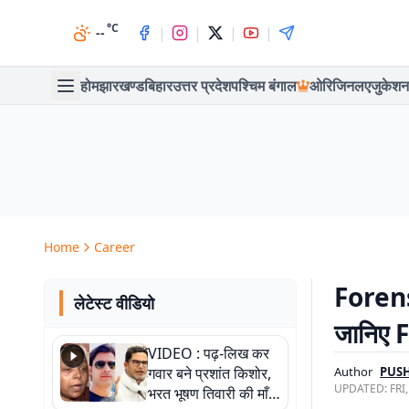
°C
|
|
|
|
--
होम
झारखण्ड
बिहार
उत्तर प्रदेश
पश्चिम बंगाल
ओरिजिनल
एजुकेशन
Home
Career
Forensi
लेटेस्ट वीडियो
जानिए F
VIDEO : पढ़-लिख कर
गवार बने प्रशांत किशोर,
Author
PUSH
UPDATED:
FRI
भरत भूषण तिवारी की माँ ने