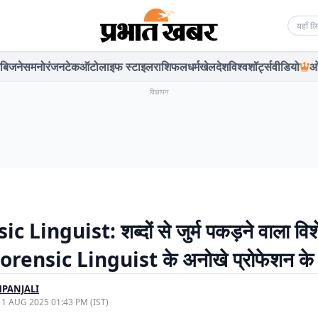
Searc
बिजनेस
मनोरंजन
टेक
ऑटो
लाइफ स्टाइल
राशिफल
धर्म
खेल
देश
विश्व
शॉर्ट्स
वीडियो
ओ
विज्ञापन
c Linguist: शब्दों से जुर्म पकड़ने वाला विशे
orensic Linguist के अनोखे प्रोफेशन के बार
PANJALI
, 1 AUG 2025 01:43 PM (IST)