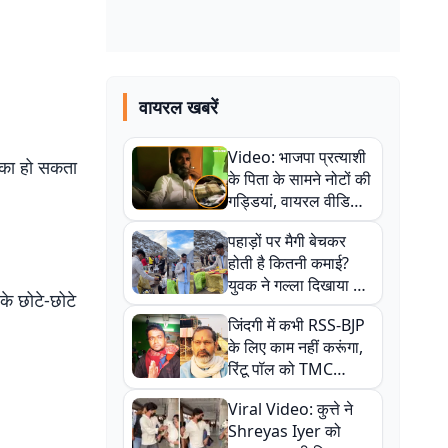
वायरल खबरें
Video: भाजपा प्रत्याशी
सका हो सकता
के पिता के सामने नोटों की
गड्डियां, वायरल वीडियो
से राजनीति में उबाल,
पहाड़ों पर मैगी बेचकर
अजित महतो बोले- TMC
होती है कितनी कमाई?
की गंदी चाल
युवक ने गल्ला दिखाया तो
े छोटे-छोटे
नौकरी वालों के खड़े हो गए
जिंदगी में कभी RSS-BJP
कान
के लिए काम नहीं करूंगा,
रिंटू पॉल को TMC
ऑफिस में ले जाकर पीटा,
Viral Video: कुत्ते ने
Video वायरल
Shreyas Iyer को