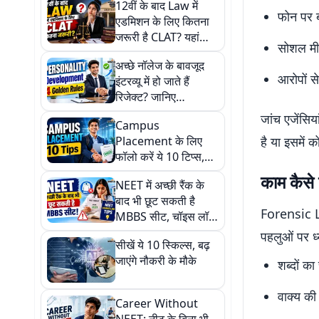
12वीं के बाद Law में
फोन पर ब
एडमिशन के लिए कितना
जरूरी है CLAT? यहां
सोशल मी
समझें पूरी बात
अच्छे नॉलेज के बावजूद
आरोपों स
इंटरव्यू में हो जाते हैं
रिजेक्ट? जानिए
Personality
जांच एजेंसि
Campus
Development के 4
Placement के लिए
है या इसमें क
गोल्डन रूल्स
फॉलो करें ये 10 टिप्स,
पहली ही कोशिश में मिलेगा
काम कैस
NEET में अच्छी रैंक के
लाखों का पैकेज
बाद भी छूट सकती है
Forensic Li
MBBS सीट, चॉइस लॉक
करने में न करें ये गलतियां
पहलुओं पर ध्
सीखें ये 10 स्किल्स, बढ़
जाएंगे नौकरी के मौके
शब्दों क
वाक्य की
Career Without