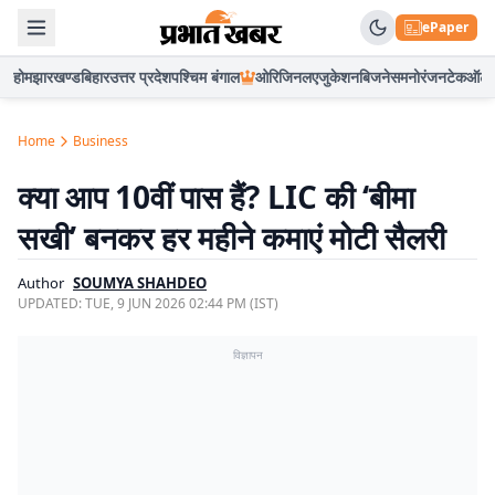
ePaper
होम
झारखण्ड
बिहार
उत्तर प्रदेश
पश्चिम बंगाल
ओरिजिनल
एजुकेशन
बिजनेस
मनोरंजन
टेक
ऑटो
Home
Business
क्या आप 10वीं पास हैं? LIC की ‘बीमा
सखी’ बनकर हर महीने कमाएं मोटी सैलरी
Author
SOUMYA SHAHDEO
UPDATED:
TUE, 9 JUN 2026 02:44 PM (IST)
विज्ञापन