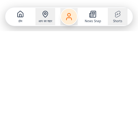
होम
आप का शहर
News Snap
Shorts
Follow us on
X
Download Mobile App
State
›
Jharkhand
›
Hindi News
Gumla News
Bihar News
Dumka News