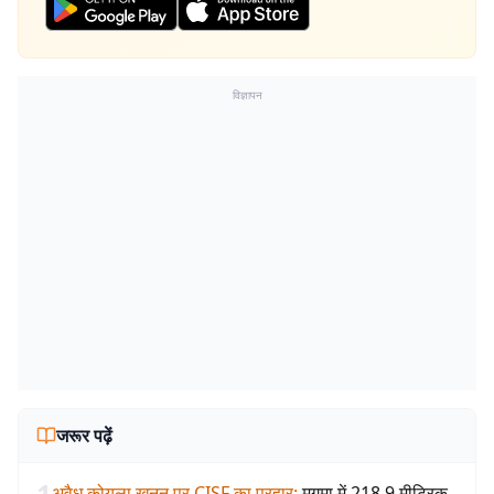
विज्ञापन
जरूर पढ़ें
1
अवैध कोयला खनन पर CISF का प्रहार
:
मुगमा में 218.9 मीट्रिक