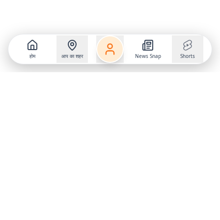
होम
आप का शहर
News Snap
Shorts
Follow us on
X
Download Mobile App
State
›
Jharkhand
›