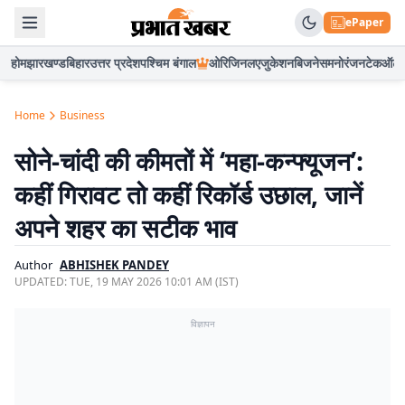
ePaper
होम
झारखण्ड
बिहार
उत्तर प्रदेश
पश्चिम बंगाल
ओरिजिनल
एजुकेशन
बिजनेस
मनोरंजन
टेक
ऑटो
Home
Business
सोने-चांदी की कीमतों में ‘महा-कन्फ्यूजन’:
कहीं गिरावट तो कहीं रिकॉर्ड उछाल, जानें
अपने शहर का सटीक भाव
Author
ABHISHEK PANDEY
UPDATED:
TUE, 19 MAY 2026 10:01 AM (IST)
विज्ञापन