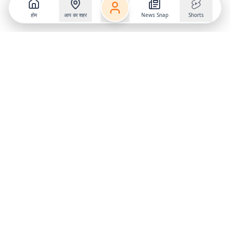
होम
आप का शहर
News Snap
Shorts
Follow us on
X
Download Mobile App
State
›
Jharkhand
›
Hindi News
Gumla News
Bihar News
Dumka News
Delhi News
Ranchi News