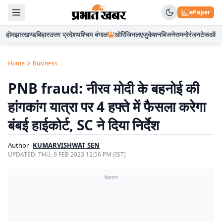
ePaper
होम
झारखण्ड
बिहार
उत्तर प्रदेश
पश्चिम बंगाल
ओरिजिनल
एजुकेशन
बिजनेस
मनोरंजन
टेक
ऑटो
Home
Business
PNB fraud: नीरव मोदी के बहनोई की
हांगकांग यात्रा पर 4 हफ्ते में फैसला करेगा
बंबई हाईकोर्ट, SC ने दिया निर्देश
Author
KUMARVISHWAT SEN
UPDATED:
THU, 9 FEB 2023 12:56 PM (IST)
विज्ञापन