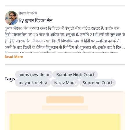
लेखक के बारे में
By
कुमार विश्वत सेन
कुमार विश्वत सेन प्रभात खबर डिजिटल में डेप्यूटी चीफ कंटेंट राइटर हैं. इनके पास
हिंदी पत्रकारिता का 25 साल से अधिक का अनुभव है. इन्होंने 21वीं सदी की शुरुआत से
ही हिंदी पत्रकारिता में कदम रखा. दिल्ली विश्वविद्यालय से हिंदी पत्रकारिता का कोर्स
करने के बाद दिल्ली के दैनिक हिंदुस्तान से रिपोर्टिंग की शुरुआत की. इसके बाद वे दिल्ली
में लगातार 12 सालों तक रिपोर्टिंग की. इस दौरान उन्होंने दिल्ली से प्रकाशित दैनिक
Read More
हिंदुस्तान दैनिक जागरण, देशबंधु जैसे प्रतिष्ठित अखबारों के साथ कई साप्ताहिक
अखबारों के लिए भी रिपोर्टिंग की. 2013 में वे प्रभात खबर आए. तब से वे प्रिंट मीडिया
के साथ फिलहाल पिछले 10 सालों से प्रभात खबर डिजिटल में अपनी सेवाएं दे रहे हैं.
aiims new delhi
Bombay High Court
Tags
इन्होंने अपने करियर के शुरुआती दिनों में ही राजस्थान में होने वाली हिंदी पत्रकारिता के
mayank mehta
Nirav Modi
Supreme Court
300 साल के इतिहास पर एक पुस्तक 'नित नए आयाम की खोज: राजस्थानी
पत्रकारिता' की रचना की. इनकी कई कहानियां देश के विभिन्न पत्र-पत्रिकाओं में
प्रकाशित हुई हैं.