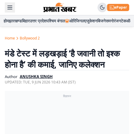
ePaper
होम
झारखण्ड
बिहार
उत्तर प्रदेश
पश्चिम बंगाल
ओरिजिनल
एजुकेशन
बिजनेस
मनोरंजन
टेक
ऑटो
Home
Bollywood 2
मंडे टेस्ट में लड़खड़ाई ‘है जवानी तो इश्क
होना है’ की कमाई, जानिए कलेक्शन
Author
ANUSHKA SINGH
UPDATED:
TUE, 9 JUN 2026 10:43 AM (IST)
विज्ञापन