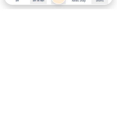
होम
आप का शहर
News Snap
Shorts
Follow us on
X
Download Mobile App
State
›
Jharkhand
›
Hindi News
Gumla News
Bihar News
Dumka News
Delhi News
Ranchi News
Odisha News
Bokaro News