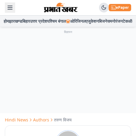
ePaper
होम
झारखण्ड
बिहार
उत्तर प्रदेश
पश्चिम बंगाल
ओरिजिनल
एजुकेशन
बिजनेस
मनोरंजन
टेक
ऑटो
विज्ञापन
Hindi News
Authors
तरुण विजय