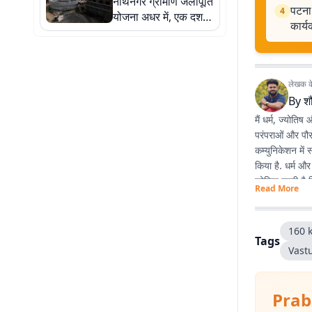
नाथनगर ग्रामीण जलापूर्ति
पटना 
4
योजना अधर में, एक दशक
कार्
बाद भी नहीं बुझी प्यास
लेखक के 
By
शौ
मैं धर्म, ज्योतिष
परंपराओं और पौरा
कम्युनिकेशन में 
किया है. धर्म और
कोशिश रहती है 
Read More
160 
Tags
Vast
Prab