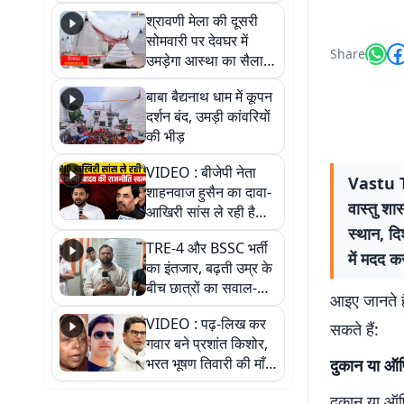
पड़ोसी? वीडियो में देखिए
श्रावणी मेला की दूसरी
कैसा है पीके का नया
सोमवारी पर देवघर में
ठिकाना
Share
उमड़ेगा आस्था का सैलाब,
तीन लाख से अधिक
बाबा बैद्यनाथ धाम में कूपन
श्रद्धालुओं के पहुंचने का
दर्शन बंद, उमड़ी कांवरियों
अनुमान
की भीड़
VIDEO : बीजेपी नेता
Vastu T
शाहनवाज हुसैन का दावा-
वास्तु शा
आखिरी सांस ले रही है
RJD, तेजस्वी को लेकर
स्थान, दि
TRE-4 और BSSC भर्ती
क्या कहा, सुनिए
में मदद क
का इंतजार, बढ़ती उम्र के
बीच छात्रों का सवाल-
आइए जानते है
आखिर कब आएगी बहाली?
VIDEO : पढ़-लिख कर
देखें वीडियो
सकते हैं:
गवार बने प्रशांत किशोर,
भरत भूषण तिवारी की माँ ने
दुकान या ऑ
कहा नहीं थी उम्मीद, बेटा
दुकान या ऑफ
था तो किसी को बोलने की