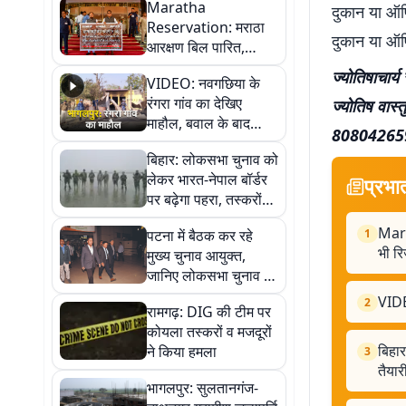
Maratha
दुकान या ऑफ
Reservation: मराठा
दुकान या ऑफि
आरक्षण बिल पारित,
समाजवादी पार्टी ने मांगा
ज्योतिषाचार्य
VIDEO: नवगछिया के
मुस्लिमों के लिए भी
रंगरा गांव का देखिए
ज्योतिष वास्तु
रिजर्वेशन
माहौल, बवाल के बाद
80804265
पुलिस की तैनाती, पसरा
बिहार: लोकसभा चुनाव को
सन्नाटा
लेकर भारत-नेपाल बॉर्डर
प्रभा
पर बढ़ेगा पहरा, तस्करों
पर नकेल कसने की तैयारी
Marat
पटना में बैठक कर रहे
1
भी रि
मुख्य चुनाव आयुक्त,
जानिए लोकसभा चुनाव को
लेकर क्या है तीन दिनों का
VIDEO
2
रामगढ़: DIG की टीम पर
कार्यक्रम…
कोयला तस्करों व मजदूरों
बिहार
ने किया हमला
3
तैयार
भागलपुर: सुलतानगंज-