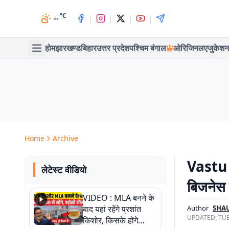
°C
|
|
|
|
--
होम
झारखण्ड
बिहार
उत्तर प्रदेश
पश्चिम बंगाल
ओरिजिनल
एजुकेशन
Home
Archive
Vastu T
लेटेस्ट वीडियो
बिजनेस म
VIDEO : MLA बनने के
बाद यहां रहेंगे प्रशांत
Author
SHA
UPDATED:
TUE
किशोर, किसके होंगे