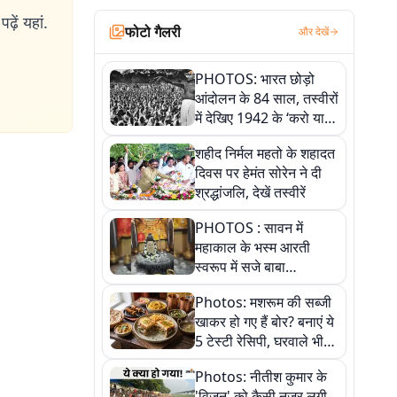
ढ़ें यहां.
फोटो गैलरी
और देखें
PHOTOS: भारत छोड़ो
आंदोलन के 84 साल, तस्वीरों
में देखिए 1942 के ‘करो या
मरो’ आंदोलन की कहानी
शहीद निर्मल महतो के शहादत
दिवस पर हेमंत सोरेन ने दी
श्रद्धांजलि, देखें तस्वीरें
PHOTOS : सावन में
महाकाल के भस्म आरती
स्वरूप में सजे बाबा
औघड़दानी, तस्वीरों में करें
Photos: मशरूम की सब्जी
अद्भुत दर्शन
खाकर हो गए हैं बोर? बनाएं ये
5 टेस्टी रेसिपी, घरवाले भी
मांगेंगे बार-बार
Photos: नीतीश कुमार के
'विजन' को कैसी नजर लगी,