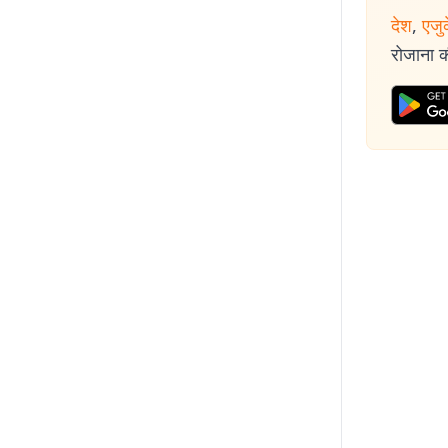
देश
,
एजु
रोजाना की