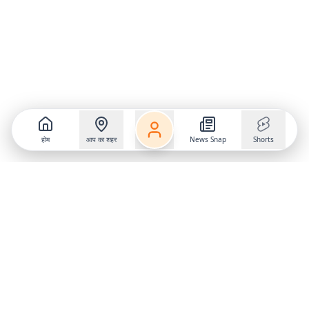
होम
आप का शहर
News Snap
Shorts
Follow us on
X
Download Mobile App