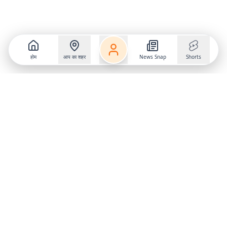
होम
आप का शहर
News Snap
Shorts
Follow us on
X
Download Mobile App
State
›
Jharkhand
›