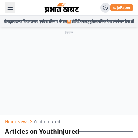
ePaper
होम
झारखण्ड
बिहार
उत्तर प्रदेश
पश्चिम बंगाल
ओरिजिनल
एजुकेशन
बिजनेस
मनोरंजन
टेक
ऑटो
विज्ञापन
Hindi News
Youthinjured
Articles on Youthinjured