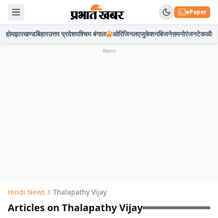
ePaper
होम
झारखण्ड
बिहार
उत्तर प्रदेश
पश्चिम बंगाल
ओरिजिनल
एजुकेशन
बिजनेस
मनोरंजन
टेक
ऑटो
विज्ञापन
Hindi News
Thalapathy Vijay
Articles on Thalapathy Vijay