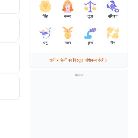
सिंह
कन्या
तुला
वृश्चिक
धनु
मकर
कुंभ
मीन
सभी राशियों का विस्तृत राशिफल देखें
विज्ञापन