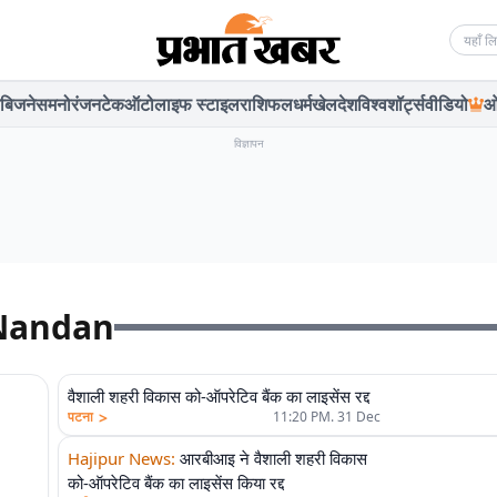
Searc
बिजनेस
मनोरंजन
टेक
ऑटो
लाइफ स्टाइल
राशिफल
धर्म
खेल
देश
विश्व
शॉर्ट्स
वीडियो
ओ
विज्ञापन
 Nandan
वैशाली शहरी विकास को-ऑपरेटिव बैंक का लाइसेंस रद्द
>
पटना
11:20 PM. 31 Dec
Hajipur News
:
आरबीआइ ने वैशाली शहरी विकास
को-ऑपरेटिव बैंक का लाइसेंस किया रद्द