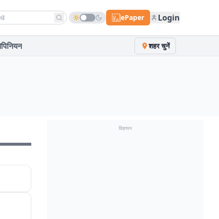
h news
Login
ePaper
पिनियन
शहर चुनें
विज्ञापन