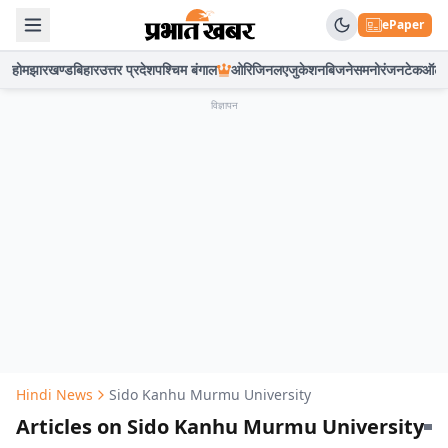
ePaper
होम
झारखण्ड
बिहार
उत्तर प्रदेश
पश्चिम बंगाल
ओरिजिनल
एजुकेशन
बिजनेस
मनोरंजन
टेक
ऑटो
विज्ञापन
Hindi News
Sido Kanhu Murmu University
Articles on Sido Kanhu Murmu University